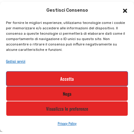
Il punto vendita
Carrello
Gestisci Consenso
Il mio account
checkout
Per fornire le migliori esperienze, utilizziamo tecnologie come i cookie
per memorizzare e/o accedere alle informazioni del dispositivo. Il
Privacy policy
Tutti prodotti
consenso a queste tecnologie ci permetterà di elaborare dati come il
comportamento di navigazione o ID unici su questo sito. Non
Cookie policy
Termini e condizioni
acconsentire o ritirare il consenso può influire negativamente su
alcune caratteristiche e funzioni.
Supporto e contatti
Resi e rimborsi
Gestisci servizi
Newsletter
Accetta
Iscriviti alla nostra newsletter e rimani
Nega
aggiornato
Visualizza le preferenze
Privacy Policy
STILE MOTO DI ALBANI LORETTA VIA A. CRESPI, 224, 24045 FARA
GERA D’ADDA BG TEL: 0363 399792 EMAIL: INFO@STILEMOTO.IT