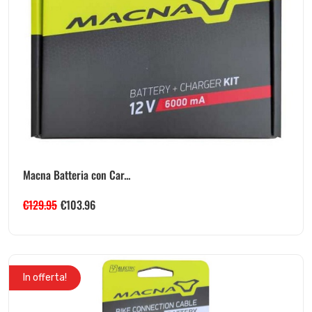
Macna Batteria con Car...
€
129.95
€
103.96
In offerta!