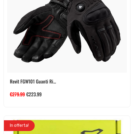
Revit FGW101 Guanti Ri...
€
279.99
€
223.99
In offerta!