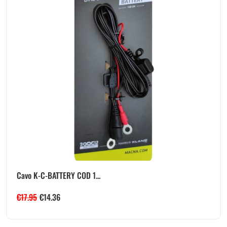
Cavo K-C-BATTERY COD 1...
€
17.95
€
14.36