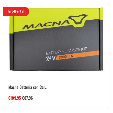
In offerta!
Macna Batteria con Car...
€
109.95
€
87.96