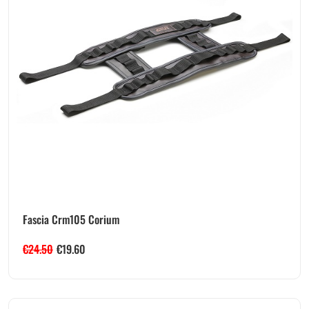
Fascia Crm105 Corium
€
24.50
€
19.60