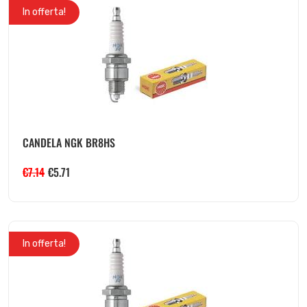
In offerta!
CANDELA NGK BR8HS
€
7.14
€
5.71
In offerta!