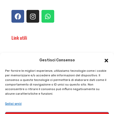
Link utili
Il punto vendita
Carrello
Gestisci Consenso
Il mio account
checkout
Per fornire le migliori esperienze, utilizziamo tecnologie come i cookie
per memorizzare e/o accedere alle informazioni del dispositivo. Il
Privacy policy
Tutti prodotti
consenso a queste tecnologie ci permetterà di elaborare dati come il
comportamento di navigazione o ID unici su questo sito. Non
Cookie policy
Termini e condizioni
acconsentire o ritirare il consenso può influire negativamente su
alcune caratteristiche e funzioni.
Supporto e contatti
Resi e rimborsi
Gestisci servizi