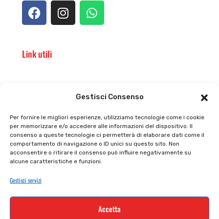
Link utili
Il punto vendita
Carrello
Gestisci Consenso
Il mio account
checkout
Per fornire le migliori esperienze, utilizziamo tecnologie come i cookie
per memorizzare e/o accedere alle informazioni del dispositivo. Il
Privacy policy
Tutti prodotti
consenso a queste tecnologie ci permetterà di elaborare dati come il
comportamento di navigazione o ID unici su questo sito. Non
Cookie policy
Termini e condizioni
acconsentire o ritirare il consenso può influire negativamente su
alcune caratteristiche e funzioni.
Supporto e contatti
Resi e rimborsi
Gestisci servizi
Newsletter
Accetta