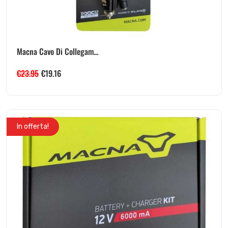
Macna Cavo Di Collegam...
€
23.95
€
19.16
In offerta!