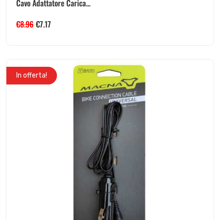
Cavo Adattatore Carica...
€
8.96
€
7.17
In offerta!