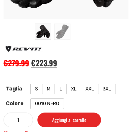
€
279.99
€
223.99
Taglia
S
M
L
XL
XXL
3XL
Colore
0010 NERO
Aggiungi al carrello