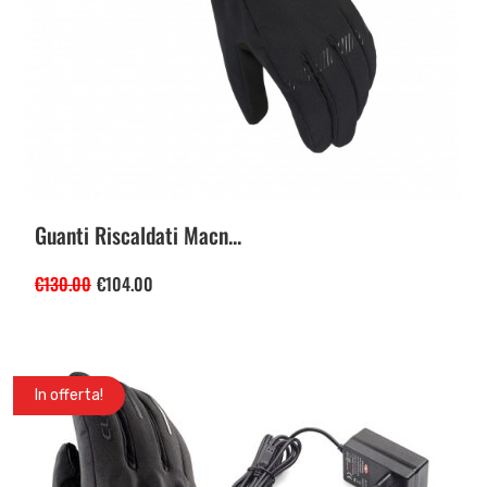
Guanti Riscaldati Macn...
€
130.00
€
104.00
In offerta!