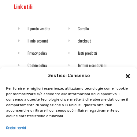
Link utili
Il punto vendita
Carrello
Il mio account
checkout
Privacy policy
Tutti prodotti
Cookie policy
Termini e condizioni
Gestisci Consenso
Supporto e contatti
Resi e rimborsi
Per fornire le migliori esperienze, utilizziamo tecnologie come i cookie
per memorizzare e/o accedere alle informazioni del dispositivo. Il
Newsletter
consenso a queste tecnologie ci permetterà di elaborare dati come il
comportamento di navigazione o ID unici su questo sito. Non
acconsentire o ritirare il consenso può influire negativamente su
Iscriviti alla nostra newsletter e rimani
alcune caratteristiche e funzioni.
aggiornato
Gestisci servizi