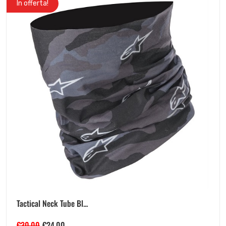
In offerta!
Tactical Neck Tube Bl...
€
30.00
€
24.00