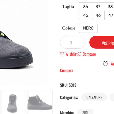
Taglia
36
37
38
45
46
47
Colore
NERO
Aggiungi
Wishlist
Compare
Ag
Compara
SKU:
5313
Categories:
CALZATURE
Marchio:
SIDI