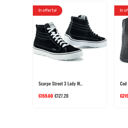
In offerta!
In o
Scarpe Street 3 Lady W...
Cod 
€
159.00
€
127.20
€
21