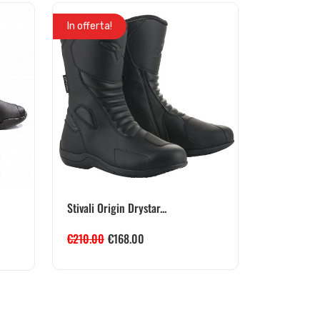
In offerta!
Stivali Origin Drystar...
€
210.00
€
168.00