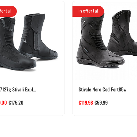
fferta!
In offerta!
7127g Stivali Expl...
Stivale Nero Cod Fort85w
9.00
€
175.20
€
119.98
€
59.99