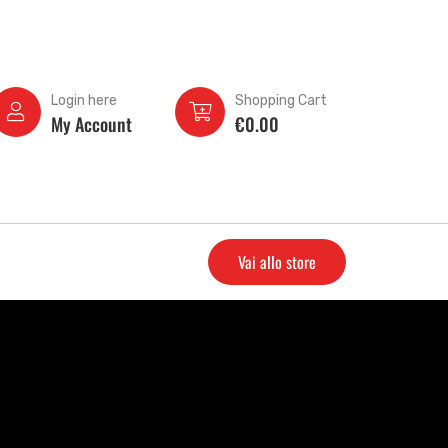
Login here
Shopping Cart
My Account
€
0.00
Vai allo store