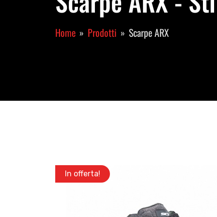
Scarpe ARX - St
Home
Prodotti
Scarpe ARX
In offerta!