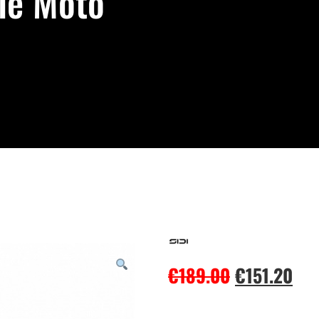
ile Moto
€
189.00
€
151.20