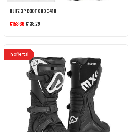
BLITZ XP BOOT COD 3410
€
153.66
€
138.29
In offerta!