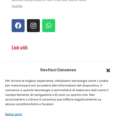
ruote
Link utili
Il punto vendita
Carrello
Gestisci Consenso
Il mio account
checkout
Per fornire le migliori esperienze, utilizziamo tecnologie come i cookie
per memorizzare e/o accedere alle informazioni del dispositivo. Il
Privacy policy
Tutti prodotti
consenso a queste tecnologie ci permetterà di elaborare dati come il
comportamento di navigazione o ID unici su questo sito. Non
Cookie policy
Termini e condizioni
acconsentire o ritirare il consenso può influire negativamente su
alcune caratteristiche e funzioni.
Supporto e contatti
Resi e rimborsi
Gestisci servizi