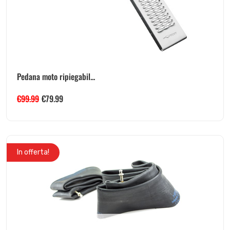
Pedana moto ripiegabil...
€
99.99
€
79.99
In offerta!