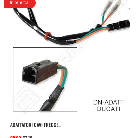
In offerta!
ADATTATORI CAVI FRECCE...
€
8.99
€
7.19