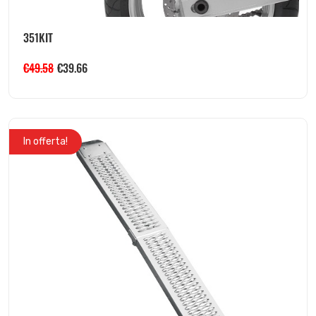
351KIT
€
49.58
€
39.66
In offerta!