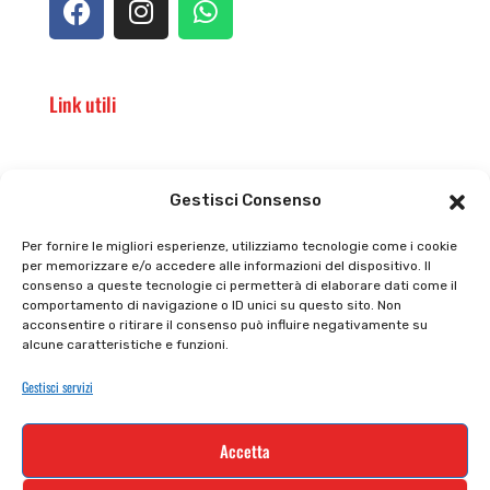
Link utili
Il punto vendita
Carrello
Gestisci Consenso
Il mio account
checkout
Per fornire le migliori esperienze, utilizziamo tecnologie come i cookie
per memorizzare e/o accedere alle informazioni del dispositivo. Il
Privacy policy
Tutti prodotti
consenso a queste tecnologie ci permetterà di elaborare dati come il
comportamento di navigazione o ID unici su questo sito. Non
Cookie policy
Termini e condizioni
acconsentire o ritirare il consenso può influire negativamente su
alcune caratteristiche e funzioni.
Supporto e contatti
Resi e rimborsi
Gestisci servizi
Newsletter
Accetta
Iscriviti alla nostra newsletter e rimani