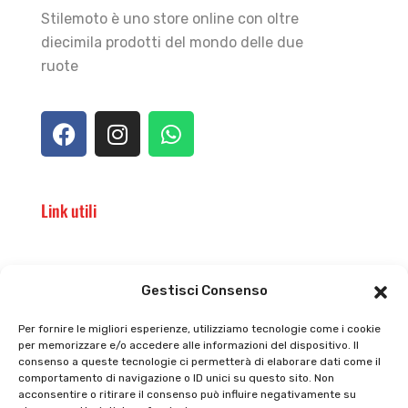
Stilemoto è uno store online con oltre
diecimila prodotti del mondo delle due
ruote
Link utili
Il punto vendita
Carrello
Gestisci Consenso
Il mio account
checkout
Per fornire le migliori esperienze, utilizziamo tecnologie come i cookie
per memorizzare e/o accedere alle informazioni del dispositivo. Il
Privacy policy
Tutti prodotti
consenso a queste tecnologie ci permetterà di elaborare dati come il
comportamento di navigazione o ID unici su questo sito. Non
Cookie policy
Termini e condizioni
acconsentire o ritirare il consenso può influire negativamente su