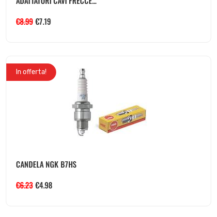
ADATTATORI CAVI FRECCE...
€
8.99
€
7.19
In offerta!
CANDELA NGK B7HS
€
6.23
€
4.98