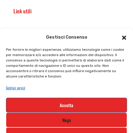
Link utili
Il punto vendita
Carrello
Gestisci Consenso
Il mio account
checkout
Per fornire le migliori esperienze, utilizziamo tecnologie come i cookie
per memorizzare e/o accedere alle informazioni del dispositivo. Il
Privacy policy
Tutti prodotti
consenso a queste tecnologie ci permetterà di elaborare dati come il
comportamento di navigazione o ID unici su questo sito. Non
Cookie policy
Termini e condizioni
acconsentire o ritirare il consenso può influire negativamente su
alcune caratteristiche e funzioni.
Supporto e contatti
Resi e rimborsi
Gestisci servizi
Newsletter
Accetta
Iscriviti alla nostra newsletter e rimani
Nega
aggiornato