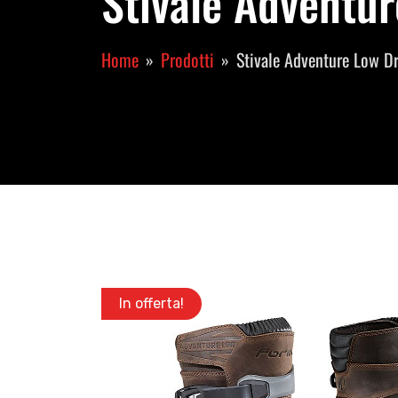
Stivale Adventu
Home
Prodotti
Stivale Adventure Low D
In offerta!