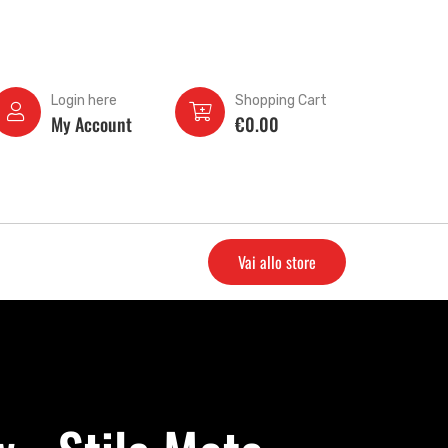
Login here
Shopping Cart
My Account
€
0.00
Vai allo store