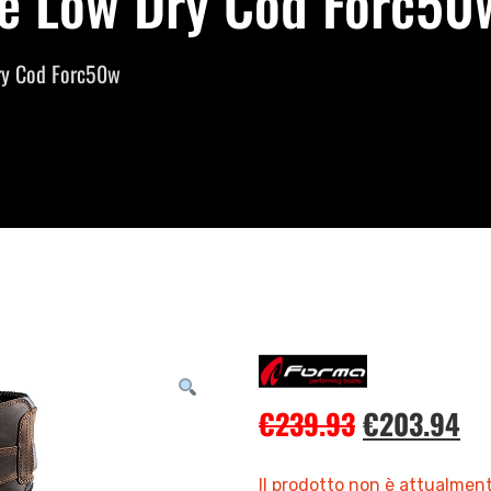
re Low Dry Cod Forc50w
ry Cod Forc50w
€
239.93
€
203.94
Il prodotto non è attualment