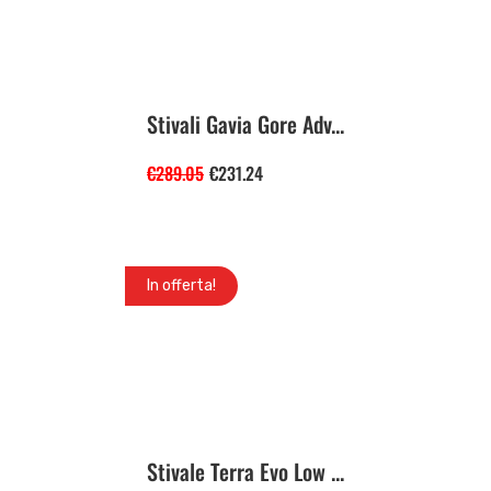
Stivali Gavia Gore Adv...
€
289.05
€
231.24
In offerta!
Stivale Terra Evo Low ...