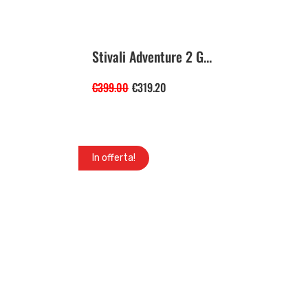
Stivali Adventure 2 G...
€
399.00
€
319.20
In offerta!