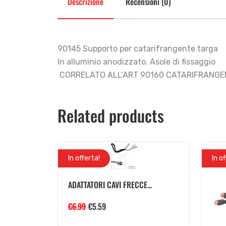
Descrizione
Recensioni (0)
90145 Supporto per catarifrangente targa
In alluminio anodizzato. Asole di fissaggio
CORRELATO ALL’ART 90160 CATARIFRANG
Related products
In offerta!
In o
ADATTATORI CAVI FRECCE...
€
6.99
€
5.59