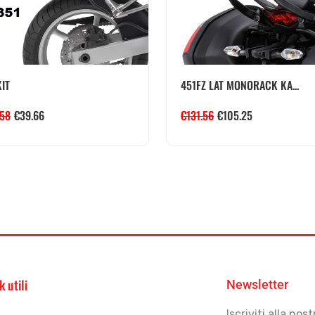
IT
451FZ LAT MONORACK KA...
.58
€
39.66
€
131.56
€
105.25
k utili
Newsletter
Iscriviti alla no