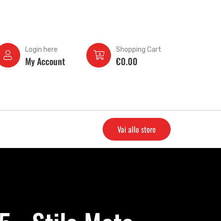
Login here
Shopping Cart
My Account
€
0.00
Vai allo store