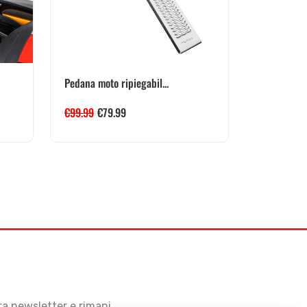
Pedana moto ripiegabil...
€
99.99
€
79.99
stra newsletter e rimani