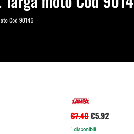
. Targa moto Cod 9014
 moto Cod 90145
€
7.40
€
5.92
1 disponibili