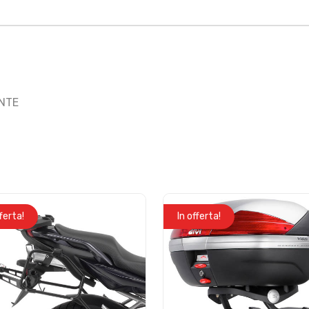
ENTE
fferta!
In offerta!