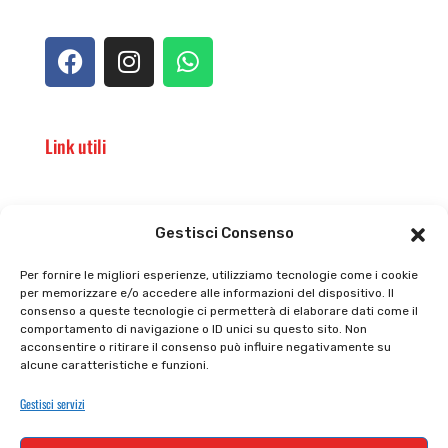
Link utili
Il punto vendita
Carrello
Gestisci Consenso
Il mio account
checkout
Per fornire le migliori esperienze, utilizziamo tecnologie come i cookie
per memorizzare e/o accedere alle informazioni del dispositivo. Il
Privacy policy
Tutti prodotti
consenso a queste tecnologie ci permetterà di elaborare dati come il
comportamento di navigazione o ID unici su questo sito. Non
Cookie policy
Termini e condizioni
acconsentire o ritirare il consenso può influire negativamente su
alcune caratteristiche e funzioni.
Supporto e contatti
Resi e rimborsi
Gestisci servizi