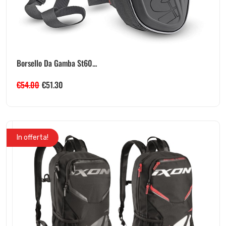
Borsello Da Gamba St60...
€
54.00
€
51.30
In offerta!