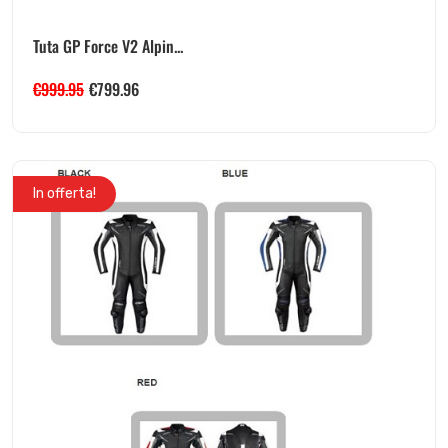
Tuta GP Force V2 Alpin...
€
999.95
€
799.96
In offerta!