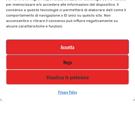
per memorizzare e/o accedere alle informazioni del dispositivo. Il
Cookie policy
Termini e condizioni
consenso a queste tecnologie ci permetterà di elaborare dati come il
comportamento di navigazione o ID unici su questo sito. Non
Supporto e contatti
Resi e rimborsi
acconsentire o ritirare il consenso può influire negativamente su
alcune caratteristiche e funzioni.
Newsletter
Accetta
Iscriviti alla nostra newsletter e rimani
Nega
aggiornato
Visualizza le preferenze
Privacy Policy
STILE MOTO DI ALBANI LORETTA VIA A. CRESPI, 224, 24045 FARA
GERA D’ADDA BG TEL: 0363 399792 EMAIL: INFO@STILEMOTO.IT
Copyright © 2021 Stilemoto All Rights Reserved.