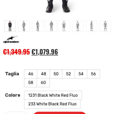
€
1,349.95
€
1,079.96
Taglia
46
48
50
52
54
56
58
60
Colore
1231 Black White Red Fluo
233 White Black Red Fluo