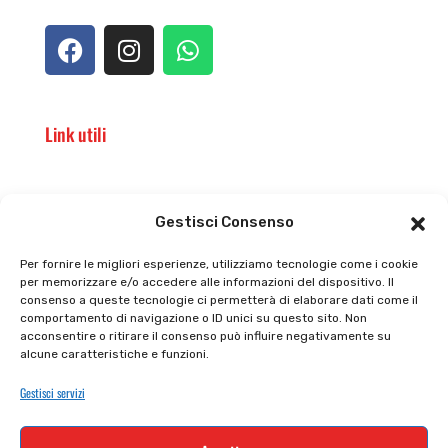
Link utili
Il punto vendita
Carrello
Gestisci Consenso
Il mio account
checkout
Per fornire le migliori esperienze, utilizziamo tecnologie come i cookie
per memorizzare e/o accedere alle informazioni del dispositivo. Il
Privacy policy
Tutti prodotti
consenso a queste tecnologie ci permetterà di elaborare dati come il
comportamento di navigazione o ID unici su questo sito. Non
Cookie policy
Termini e condizioni
acconsentire o ritirare il consenso può influire negativamente su
alcune caratteristiche e funzioni.
Supporto e contatti
Resi e rimborsi
Gestisci servizi
Newsletter