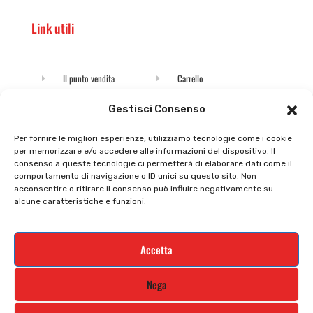
Link utili
Il punto vendita
Carrello
Il mio account
checkout
Gestisci Consenso
Privacy policy
Tutti prodotti
Per fornire le migliori esperienze, utilizziamo tecnologie come i cookie
per memorizzare e/o accedere alle informazioni del dispositivo. Il
Cookie policy
Termini e condizioni
consenso a queste tecnologie ci permetterà di elaborare dati come il
comportamento di navigazione o ID unici su questo sito. Non
Supporto e contatti
Resi e rimborsi
acconsentire o ritirare il consenso può influire negativamente su
alcune caratteristiche e funzioni.
Newsletter
Accetta
Iscriviti alla nostra newsletter e rimani
Nega
aggiornato