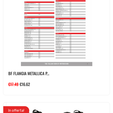
BF FLANGIA METALLICA P...
€
17.49
€
16.62
In offerta!