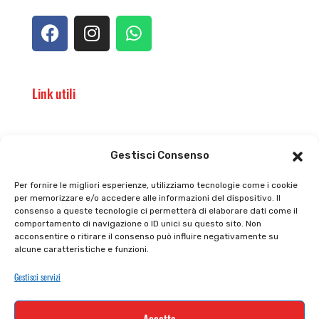
Link utili
Il punto vendita
Carrello
Gestisci Consenso
Il mio account
checkout
Per fornire le migliori esperienze, utilizziamo tecnologie come i cookie
per memorizzare e/o accedere alle informazioni del dispositivo. Il
Privacy policy
Tutti prodotti
consenso a queste tecnologie ci permetterà di elaborare dati come il
comportamento di navigazione o ID unici su questo sito. Non
Cookie policy
Termini e condizioni
acconsentire o ritirare il consenso può influire negativamente su
alcune caratteristiche e funzioni.
Supporto e contatti
Resi e rimborsi
Gestisci servizi
Newsletter
Accetta