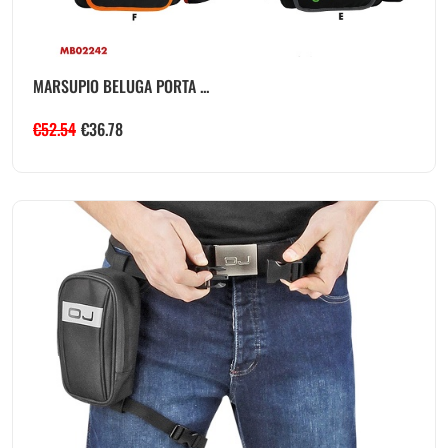
MARSUPIO BELUGA PORTA ...
€
52.54
€
36.78