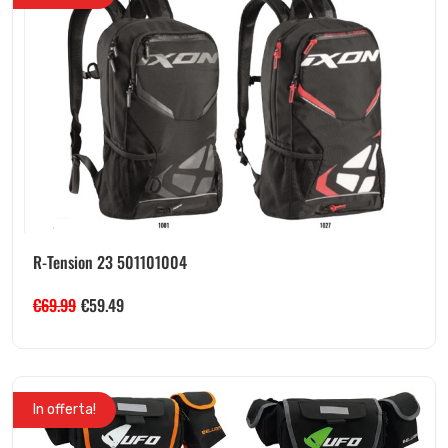
R-Tension 23 501101004
€
69.99
€
59.49
In offerta!