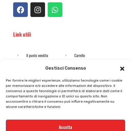
Link utili
Il punto vendita
Carrello
Il mio account
checkout
Gestisci Consenso
Privacy policy
Tutti prodotti
Per fornire le migliori esperienze, utilizziamo tecnologie come i cookie
per memorizzare e/o accedere alle informazioni del dispositivo. Il
Cookie policy
Termini e condizioni
consenso a queste tecnologie ci permetterà di elaborare dati come il
comportamento di navigazione o ID unici su questo sito. Non
Supporto e contatti
Resi e rimborsi
acconsentire o ritirare il consenso può influire negativamente su
alcune caratteristiche e funzioni.
Newsletter
Accetta