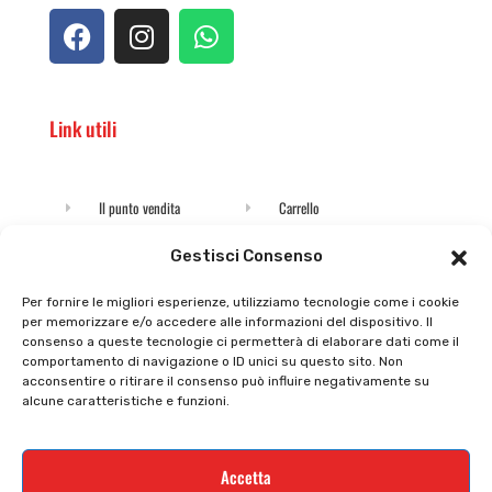
Link utili
Il punto vendita
Carrello
Il mio account
checkout
Gestisci Consenso
Privacy policy
Tutti prodotti
Per fornire le migliori esperienze, utilizziamo tecnologie come i cookie
per memorizzare e/o accedere alle informazioni del dispositivo. Il
Cookie policy
Termini e condizioni
consenso a queste tecnologie ci permetterà di elaborare dati come il
comportamento di navigazione o ID unici su questo sito. Non
Supporto e contatti
Resi e rimborsi
acconsentire o ritirare il consenso può influire negativamente su
alcune caratteristiche e funzioni.
Newsletter
Accetta