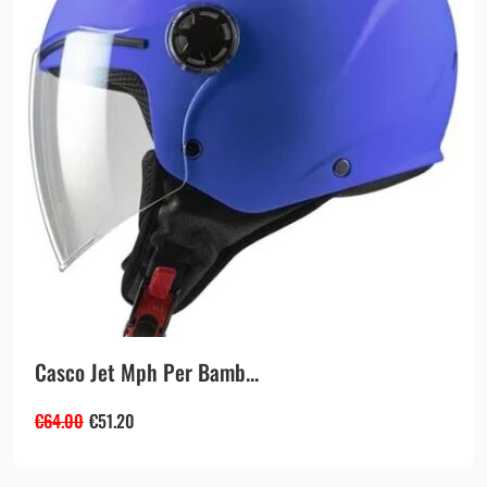
Casco Jet Mph Per Bamb...
€
64.00
€
51.20