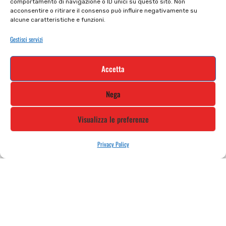
comportamento di navigazione o ID unici su questo sito. Non
Cookie policy
Termini e condizioni
acconsentire o ritirare il consenso può influire negativamente su
alcune caratteristiche e funzioni.
Supporto e contatti
Resi e rimborsi
Gestisci servizi
Newsletter
Accetta
Iscriviti alla nostra newsletter e rimani
Nega
aggiornato
Visualizza le preferenze
Privacy Policy
STILE MOTO DI ALBANI LORETTA VIA A. CRESPI, 224, 24045 FARA
GERA D’ADDA BG TEL: 0363 399792 EMAIL: INFO@STILEMOTO.IT
Copyright © 2021 Stilemoto All Rights Reserved.