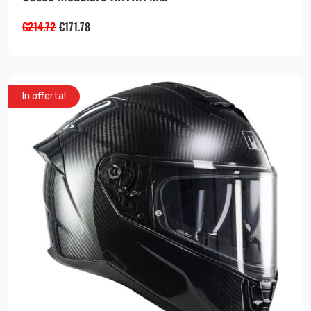
€
214.72
€
171.78
In offerta!