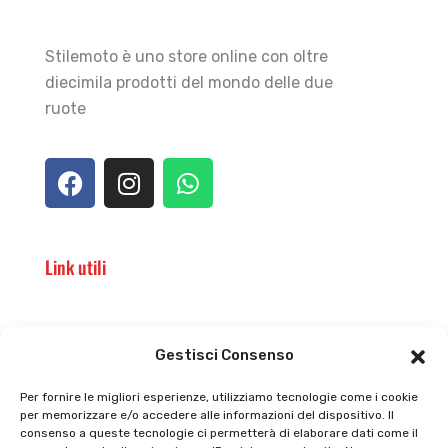
Stilemoto è uno store online con oltre
diecimila prodotti del mondo delle due
ruote
Link utili
Il punto vendita
Carrello
Gestisci Consenso
Il mio account
checkout
Per fornire le migliori esperienze, utilizziamo tecnologie come i cookie
per memorizzare e/o accedere alle informazioni del dispositivo. Il
Privacy policy
Tutti prodotti
consenso a queste tecnologie ci permetterà di elaborare dati come il