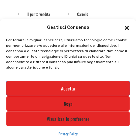
Il punto vendita
Carrello
Il mio account
checkout
Gestisci Consenso
Privacy policy
Tutti prodotti
Per fornire le migliori esperienze, utilizziamo tecnologie come i cookie
per memorizzare e/o accedere alle informazioni del dispositivo. Il
Cookie policy
Termini e condizioni
consenso a queste tecnologie ci permetterà di elaborare dati come il
comportamento di navigazione o ID unici su questo sito. Non
Supporto e contatti
Resi e rimborsi
acconsentire o ritirare il consenso può influire negativamente su
alcune caratteristiche e funzioni.
Newsletter
Accetta
Iscriviti alla nostra newsletter e rimani
Nega
aggiornato
Visualizza le preferenze
Privacy Policy