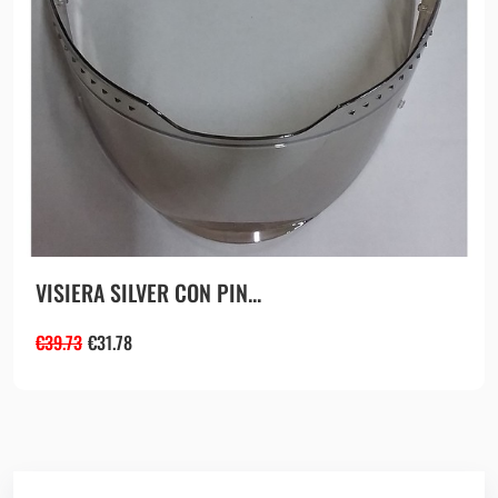
VISIERA SILVER CON PIN...
€
39.73
€
31.78