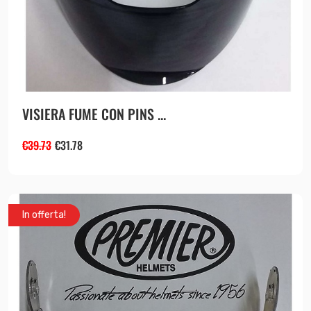
VISIERA FUME CON PINS ...
€
39.73
€
31.78
In offerta!