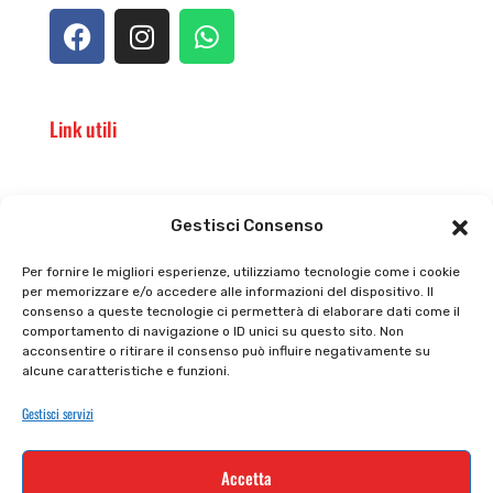
Link utili
Il punto vendita
Carrello
Gestisci Consenso
Il mio account
checkout
Per fornire le migliori esperienze, utilizziamo tecnologie come i cookie
per memorizzare e/o accedere alle informazioni del dispositivo. Il
Privacy policy
Tutti prodotti
consenso a queste tecnologie ci permetterà di elaborare dati come il
comportamento di navigazione o ID unici su questo sito. Non
Cookie policy
Termini e condizioni
acconsentire o ritirare il consenso può influire negativamente su
alcune caratteristiche e funzioni.
Supporto e contatti
Resi e rimborsi
Gestisci servizi
Newsletter
Accetta