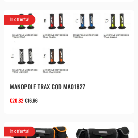
In offerta!
MANOPOLE TRAX COD MA01827
€
20.82
€
16.66
In offerta!