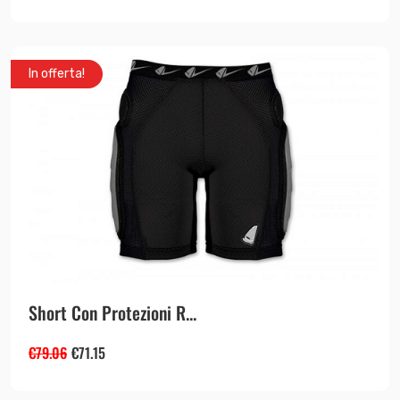
In offerta!
Short Con Protezioni R...
€
79.06
€
71.15