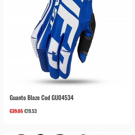
Guanto Blaze Cod GU04534
€
39.05
€
19.53