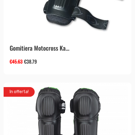
Gomitiera Motocross Ka...
€
45.63
€
38.79
In offerta!