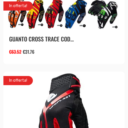
In offerta!
GUANTO CROSS TRACE COD...
€
63.52
€
31.76
In offerta!