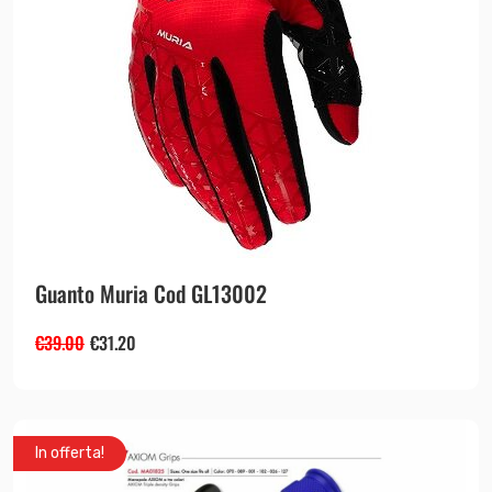
Guanto Muria Cod GL13002
€
39.00
€
31.20
In offerta!