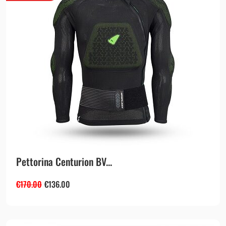
Pettorina Centurion BV...
€
170.00
€
136.00