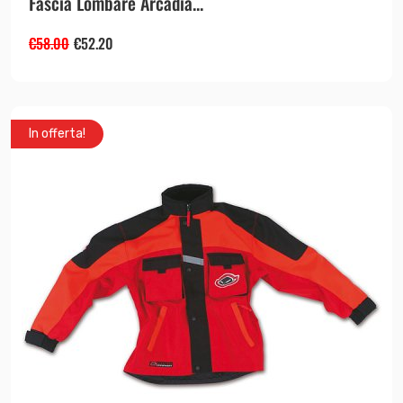
Fascia Lombare Arcadia...
€
58.00
€
52.20
In offerta!