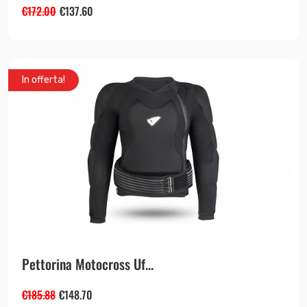
€
172.00
€
137.60
In offerta!
Pettorina Motocross Uf...
€
185.88
€
148.70