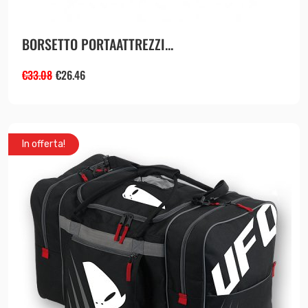
BORSETTO PORTAATTREZZI...
€
33.08
€
26.46
In offerta!