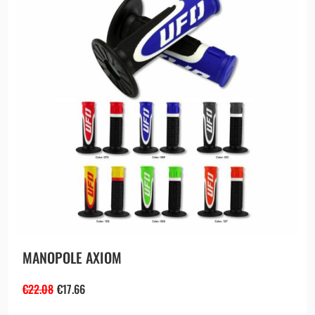
MANOPOLE AXIOM
€
22.08
€
17.66