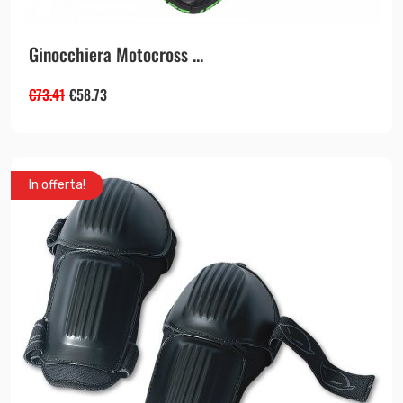
Ginocchiera Motocross ...
€
73.41
€
58.73
In offerta!