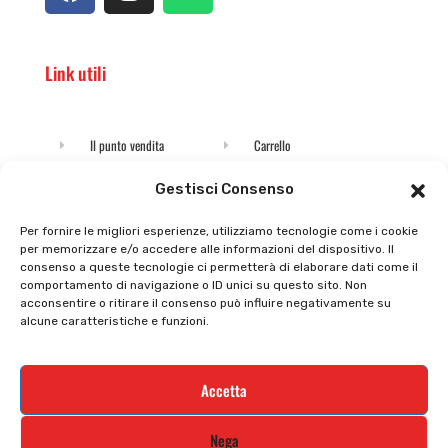
Link utili
Il punto vendita
Carrello
Il mio account
checkout
Gestisci Consenso
Privacy policy
Tutti prodotti
Per fornire le migliori esperienze, utilizziamo tecnologie come i cookie
per memorizzare e/o accedere alle informazioni del dispositivo. Il
Cookie policy
Termini e condizioni
consenso a queste tecnologie ci permetterà di elaborare dati come il
comportamento di navigazione o ID unici su questo sito. Non
Supporto e contatti
Resi e rimborsi
acconsentire o ritirare il consenso può influire negativamente su
alcune caratteristiche e funzioni.
Newsletter
Accetta
Iscriviti alla nostra newsletter e rimani
Nega
aggiornato