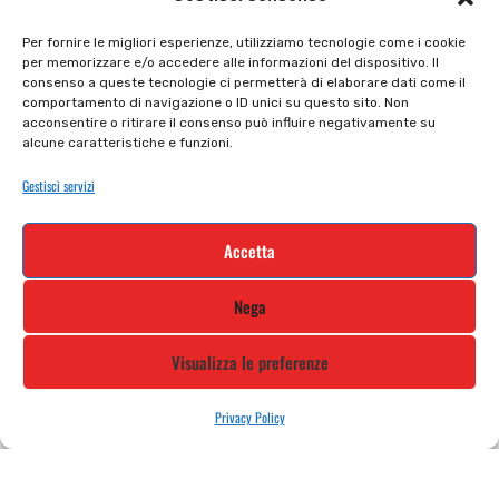
Il mio account
checkout
Per fornire le migliori esperienze, utilizziamo tecnologie come i cookie
per memorizzare e/o accedere alle informazioni del dispositivo. Il
Privacy policy
Tutti prodotti
consenso a queste tecnologie ci permetterà di elaborare dati come il
comportamento di navigazione o ID unici su questo sito. Non
Cookie policy
Termini e condizioni
acconsentire o ritirare il consenso può influire negativamente su
alcune caratteristiche e funzioni.
Supporto e contatti
Resi e rimborsi
Gestisci servizi
Newsletter
Accetta
Iscriviti alla nostra newsletter e rimani
Nega
aggiornato
Visualizza le preferenze
Privacy Policy
STILE MOTO DI ALBANI LORETTA VIA A. CRESPI, 224, 24045 FARA
GERA D’ADDA BG TEL: 0363 399792 EMAIL: INFO@STILEMOTO.IT