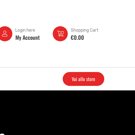
Login here
Shopping Cart
My Account
€
0.00
Vai allo store