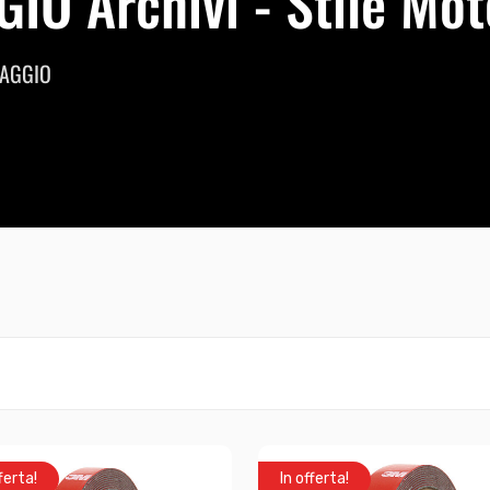
IO Archivi - Stile Mot
SAGGIO
ferta!
In offerta!