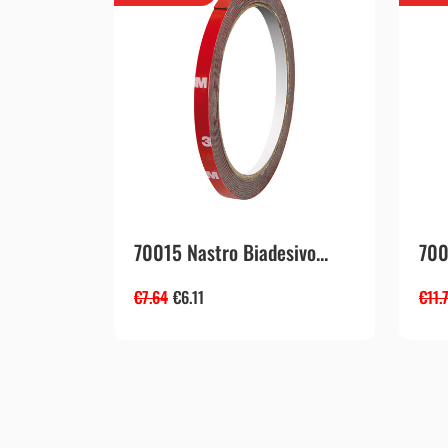
70015 Nastro Biadesivo...
700
€
7.64
€
6.11
€
11.