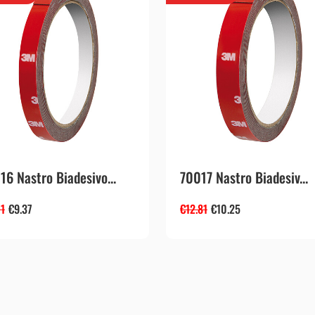
16 Nastro Biadesivo...
70017 Nastro Biadesiv...
71
€
9.37
€
12.81
€
10.25