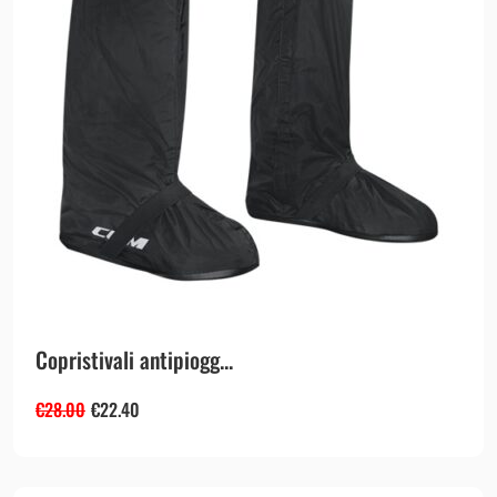
Copristivali antipiogg...
€
28.00
€
22.40