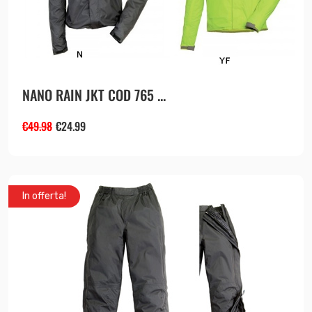
NANO RAIN JKT COD 765 ...
€
49.98
€
24.99
In offerta!