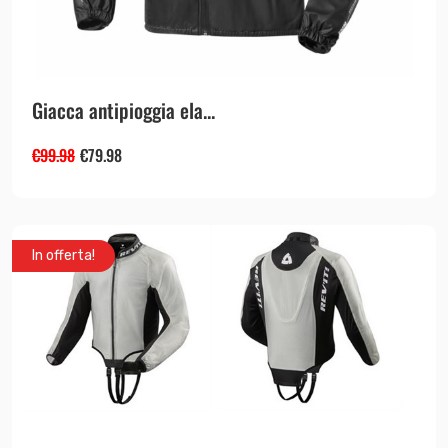
Giacca antipioggia ela...
€
99.98
€
79.98
In offerta!