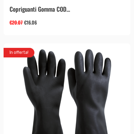
Copriguanti Gomma COD...
€
20.07
€
16.06
In offerta!