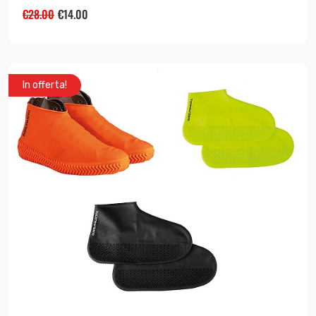
€
28.00
€
14.00
In offerta!