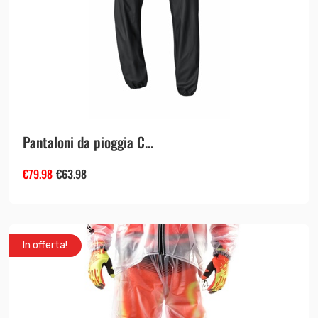
Pantaloni da pioggia C...
€
79.98
€
63.98
In offerta!