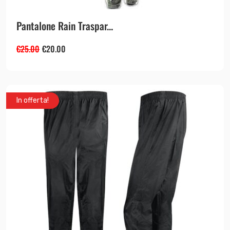
Pantalone Rain Traspar...
€
25.00
€
20.00
In offerta!