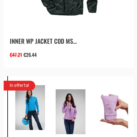
INNER WP JACKET COD MS...
€
47.21
€
26.44
In offerta!