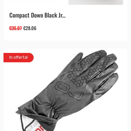
Compact Down Black Jr...
€
35.07
€
28.06
In offerta!