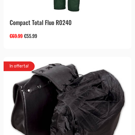
Compact Total Fluo R0240
€
69.99
€
55.99
In offerta!