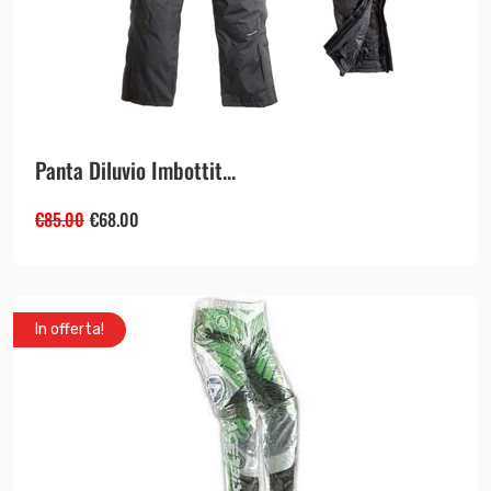
Panta Diluvio Imbottit...
€
85.00
€
68.00
In offerta!