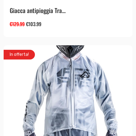
Giacca antipioggia Tra...
€
129.99
€
103.99
In offerta!