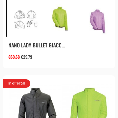
NANO LADY BULLET GIACC...
€
59.58
€
29.79
In offerta!