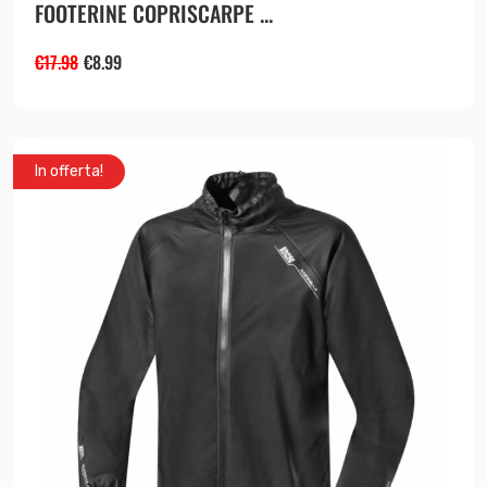
FOOTERINE COPRISCARPE ...
€
17.98
€
8.99
In offerta!