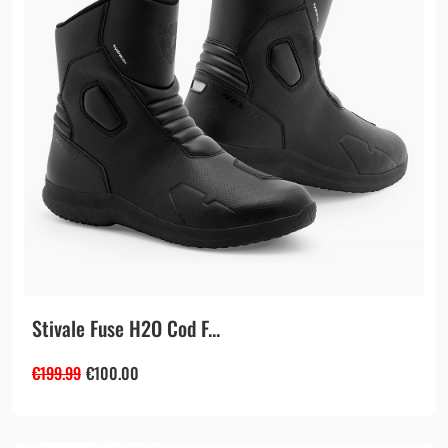
Stivale Fuse H2O Cod F...
€
199.99
€
100.00