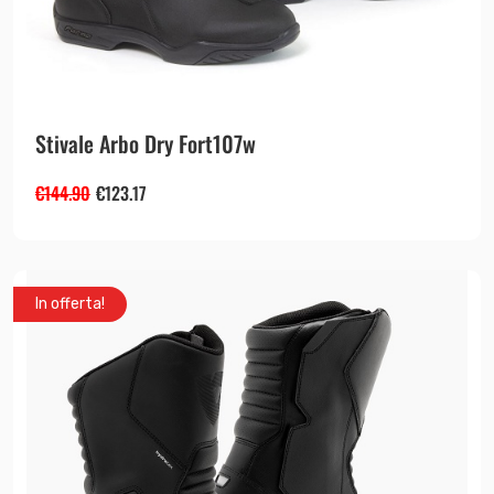
Stivale Arbo Dry Fort107w
€
144.90
€
123.17
In offerta!