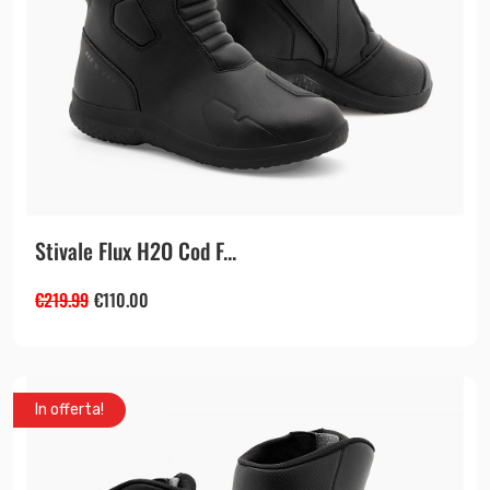
Stivale Flux H2O Cod F...
€
219.99
€
110.00
In offerta!