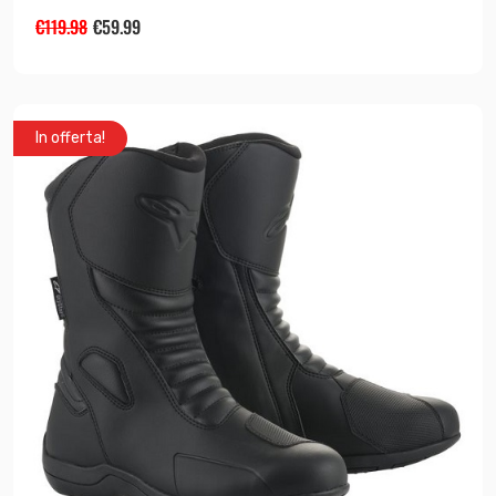
€
119.98
€
59.99
In offerta!