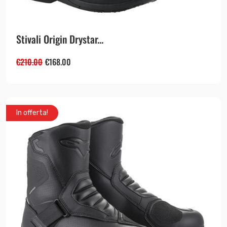
Stivali Origin Drystar...
€
210.00
€
168.00
In offerta!