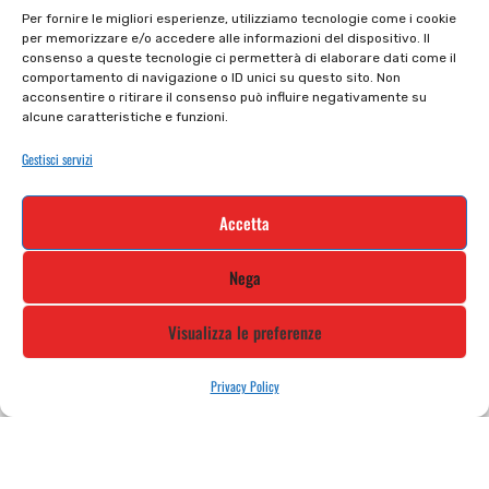
Per fornire le migliori esperienze, utilizziamo tecnologie come i cookie
per memorizzare e/o accedere alle informazioni del dispositivo. Il
Privacy policy
Tutti prodotti
consenso a queste tecnologie ci permetterà di elaborare dati come il
comportamento di navigazione o ID unici su questo sito. Non
Cookie policy
Termini e condizioni
acconsentire o ritirare il consenso può influire negativamente su
alcune caratteristiche e funzioni.
Supporto e contatti
Resi e rimborsi
Gestisci servizi
Newsletter
Accetta
Iscriviti alla nostra newsletter e rimani
Nega
aggiornato
Visualizza le preferenze
Privacy Policy
STILE MOTO DI ALBANI LORETTA VIA A. CRESPI, 224, 24045 FARA
GERA D’ADDA BG TEL: 0363 399792 EMAIL: INFO@STILEMOTO.IT
Copyright © 2021 Stilemoto All Rights Reserved.