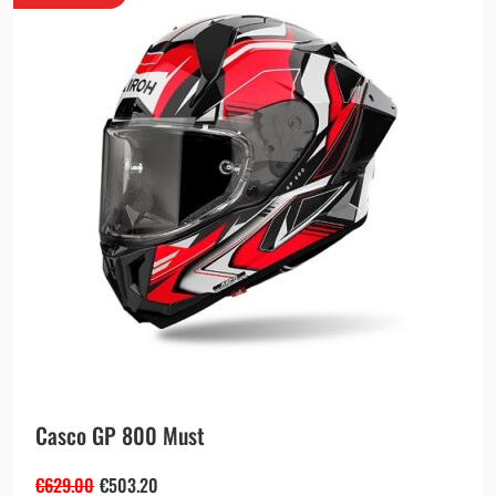
Casco GP 800 Must
€
629.00
€
503.20