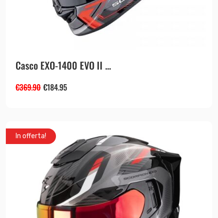
Casco EXO-1400 EVO II ...
€
369.90
€
184.95
In offerta!