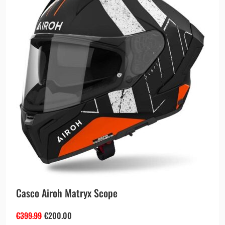
Casco Airoh Matryx Scope
€
399.99
€
200.00