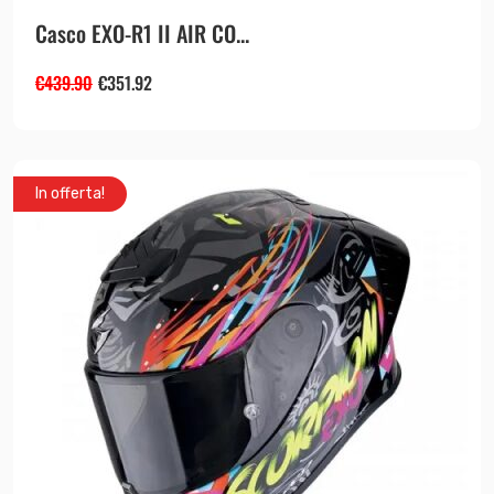
Casco EXO-R1 II AIR CO...
€
439.90
€
351.92
In offerta!