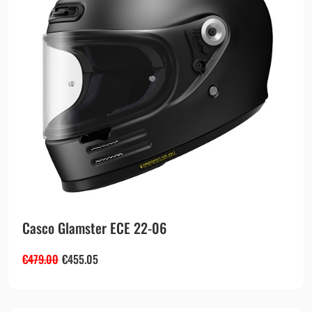
Casco Glamster ECE 22-06
€
479.00
€
455.05