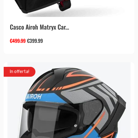
Casco Airoh Matryx Car...
€
499.99
€
399.99
In offerta!