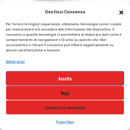
Casco GP 800 Must Mult...
Gestisci Consenso
Per fornire le migliori esperienze, utilizziamo tecnologie come i cookie
€
629.00
€
503.20
per memorizzare e/o accedere alle informazioni del dispositivo. Il
consenso a queste tecnologie ci permetterà di elaborare dati come il
comportamento di navigazione o ID unici su questo sito. Non
acconsentire o ritirare il consenso può influire negativamente su
alcune caratteristiche e funzioni.
In offerta!
Gestisci servizi
Accetta
Nega
Visualizza le preferenze
Privacy Policy