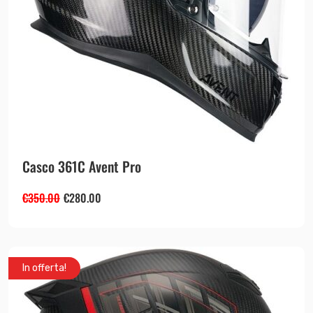
Casco 361C Avent Pro
€
350.00
€
280.00
In offerta!