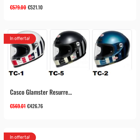
€
579.00
€
521.10
In offerta!
Casco Glamster Resurre...
€
569.01
€
426.76
In offerta!