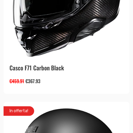
Casco F71 Carbon Black
€
459.91
€
367.93
In offerta!