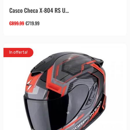
Casco Checa X-804 RS U...
€
899.99
€
719.99
In offerta!