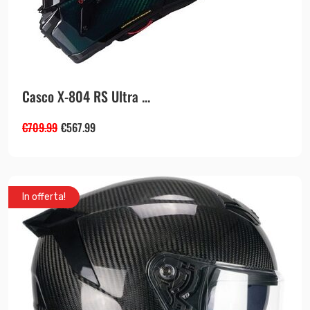
Casco X-804 RS Ultra ...
€
709.99
€
567.99
In offerta!