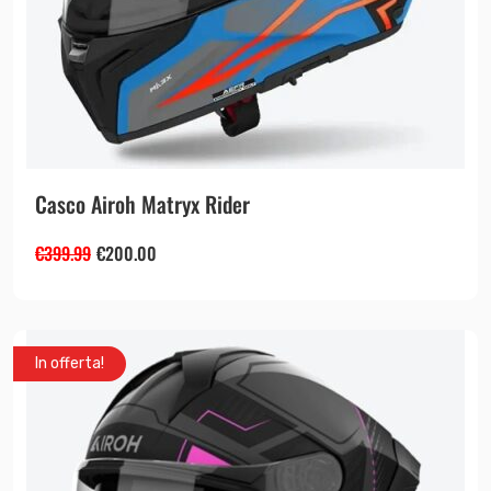
Casco Airoh Matryx Rider
€
399.99
€
200.00
In offerta!