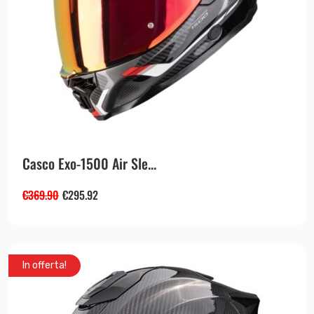
Casco Exo-1500 Air Sle...
€
369.90
€
295.92
In offerta!