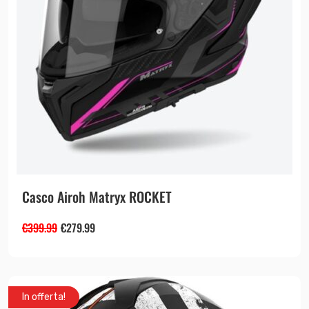
Casco Airoh Matryx ROCKET
€
399.99
€
279.99
In offerta!