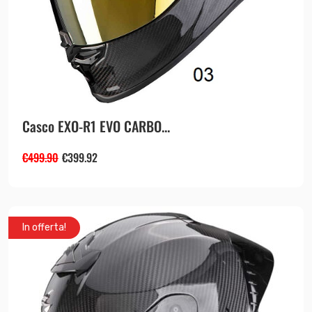
Casco EXO-R1 EVO CARBO...
€
499.90
€
399.92
In offerta!