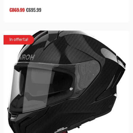
€
869.99
€
695.99
In offerta!