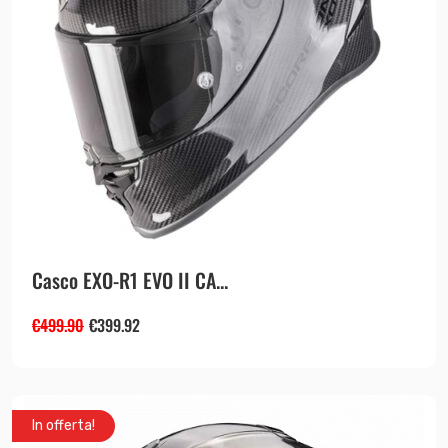
Casco EXO-R1 EVO II CA...
€
499.90
€
399.92
In offerta!