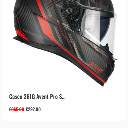
Casco 361G Avent Pro S...
€
365.00
€
292.00