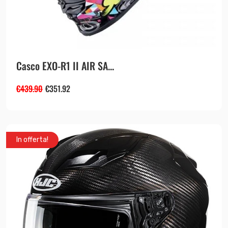
Casco EXO-R1 II AIR SA...
€
439.90
€
351.92
In offerta!