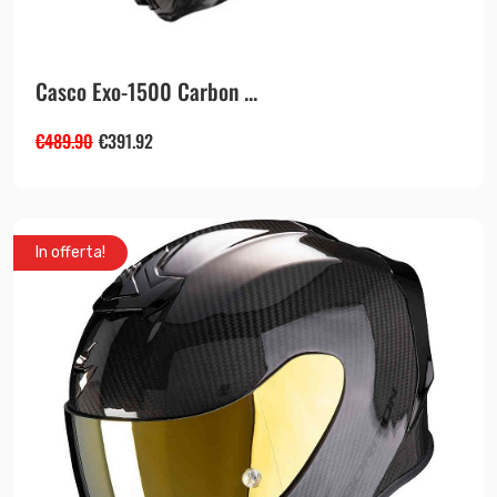
Casco Exo-1500 Carbon ...
€
489.90
€
391.92
In offerta!