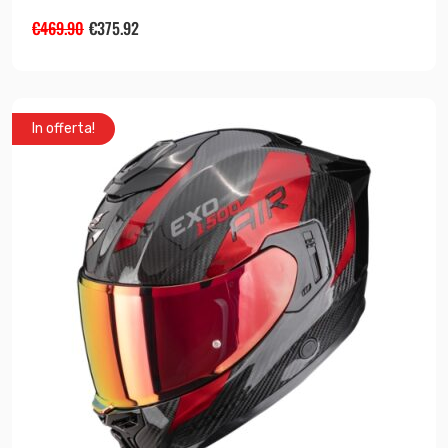
€
469.90
€
375.92
In offerta!