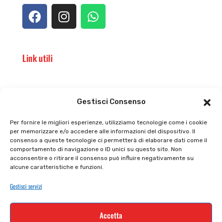
Link utili
Il punto vendita
Carrello
Gestisci Consenso
Il mio account
checkout
Per fornire le migliori esperienze, utilizziamo tecnologie come i cookie
per memorizzare e/o accedere alle informazioni del dispositivo. Il
Privacy policy
Tutti prodotti
consenso a queste tecnologie ci permetterà di elaborare dati come il
comportamento di navigazione o ID unici su questo sito. Non
Cookie policy
Termini e condizioni
acconsentire o ritirare il consenso può influire negativamente su
alcune caratteristiche e funzioni.
Supporto e contatti
Resi e rimborsi
Gestisci servizi
Newsletter
Accetta