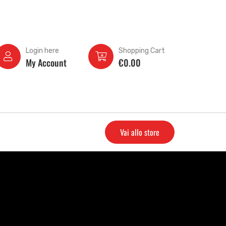
Login here
Shopping Cart
My Account
€
0.00
Vai allo store