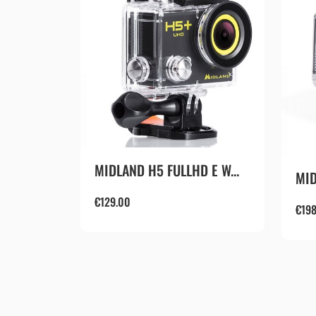
MIDLAND H5 FULLHD E W...
MID
€
129.00
€
198