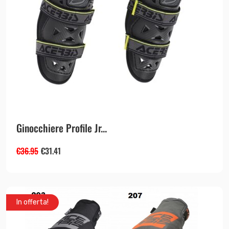
Ginocchiere Profile Jr...
€
36.95
€
31.41
In offerta!