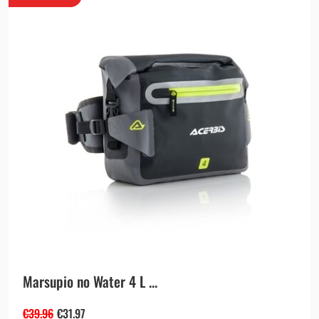
Marsupio no Water 4 L ...
€
39.96
€
31.97