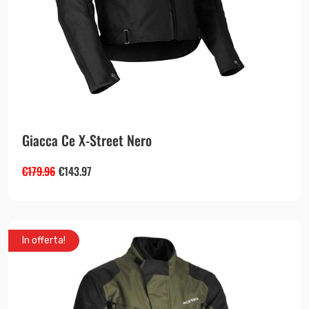
Giacca Ce X-Street Nero
€
179.96
€
143.97
In offerta!