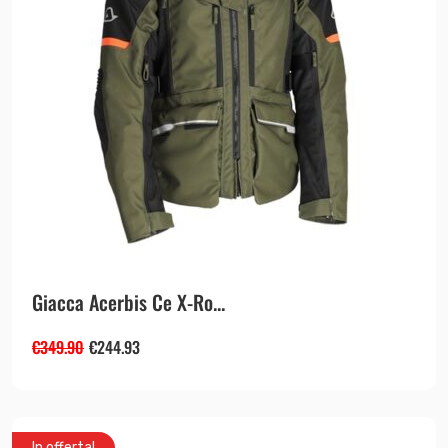
Giacca Acerbis Ce X-Ro...
€
349.90
€
244.93
In offerta!