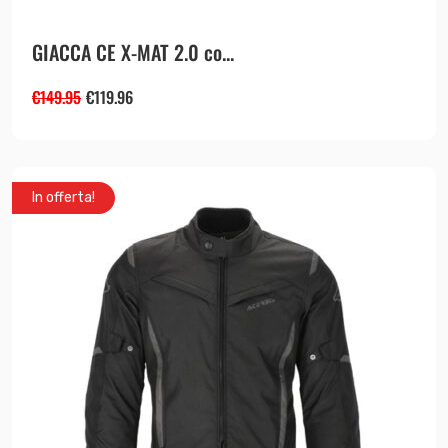
GIACCA CE X-MAT 2.0 co...
€
149.95
€
119.96
In offerta!