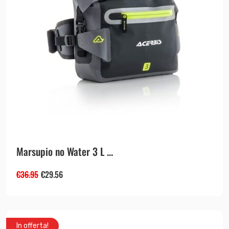
Marsupio no Water 3 L ...
€
36.95
€
29.56
In offerta!