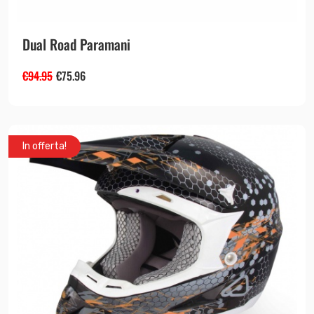
Dual Road Paramani
€
94.95
€
75.96
In offerta!