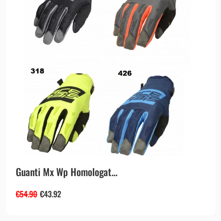
Guanti Mx Wp Homologat...
€
54.90
€
43.92