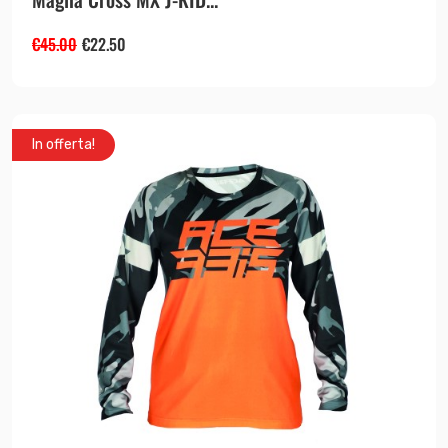
€
45.00
€
22.50
In offerta!