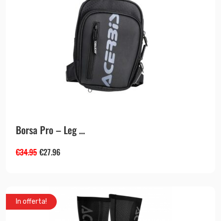
Borsa Pro – Leg ...
€
34.95
€
27.96
In offerta!