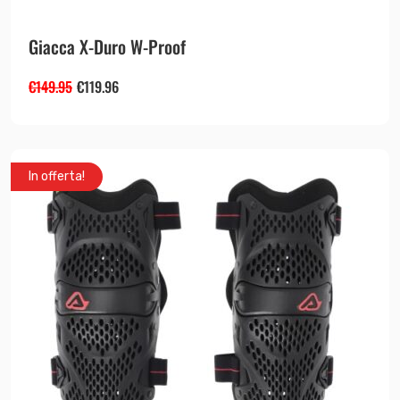
Giacca X-Duro W-Proof
€
149.95
€
119.96
In offerta!