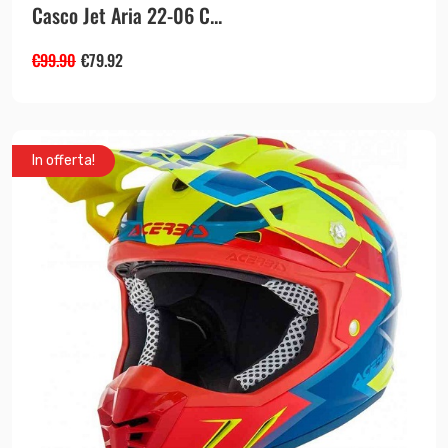
Casco Jet Aria 22-06 C...
€
99.90
€
79.92
In offerta!