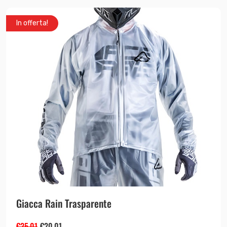
In offerta!
Giacca Rain Trasparente
€
25.01
€
20.01