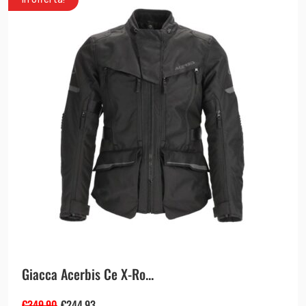
Giacca Acerbis Ce X-Ro...
€
349.90
€
244.93