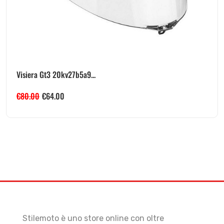
Visiera Gt3 20kv27b5a9...
€
80.00
€
64.00
Stilemoto è uno store online con oltre