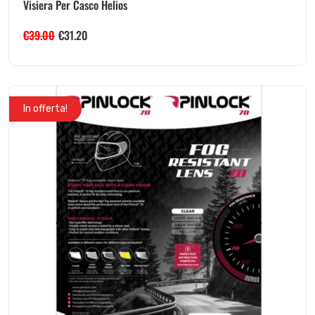
Visiera Per Casco Helios
€
39.00
€
31.20
In offerta!