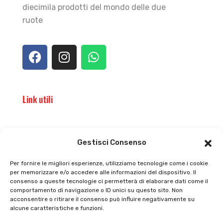
diecimila prodotti del mondo delle due
ruote
Link utili
Il punto vendita
Carrello
Gestisci Consenso
Il mio account
checkout
Per fornire le migliori esperienze, utilizziamo tecnologie come i cookie
per memorizzare e/o accedere alle informazioni del dispositivo. Il
Privacy policy
Tutti prodotti
consenso a queste tecnologie ci permetterà di elaborare dati come il
comportamento di navigazione o ID unici su questo sito. Non
Cookie policy
Termini e condizioni
acconsentire o ritirare il consenso può influire negativamente su
alcune caratteristiche e funzioni.
Supporto e contatti
Resi e rimborsi