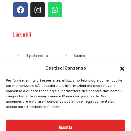
Link utili
Il punto vendita
Carrello
Il mio account
checkout
Gestisci Consenso
Privacy policy
Tutti prodotti
Per fornire le migliori esperienze, utilizziamo tecnologie come i cookie
per memorizzare e/o accedere alle informazioni del dispositivo. Il
Cookie policy
Termini e condizioni
consenso a queste tecnologie ci permetterà di elaborare dati come il
comportamento di navigazione o ID unici su questo sito. Non
Supporto e contatti
Resi e rimborsi
acconsentire o ritirare il consenso può influire negativamente su
alcune caratteristiche e funzioni.
Newsletter
Accetta