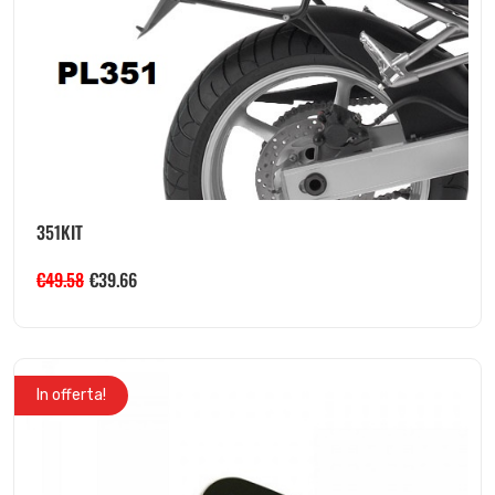
351KIT
€
49.58
€
39.66
In offerta!