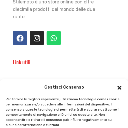
Stilemoto è uno store online con oltre
diecimila prodotti del mondo delle due
ruote
Link utili
Il punto vendita
Carrello
Gestisci Consenso
Il mio account
checkout
Per fornire le migliori esperienze, utilizziamo tecnologie come i cookie
per memorizzare e/o accedere alle informazioni del dispositivo. Il
Privacy policy
Tutti prodotti
consenso a queste tecnologie ci permetterà di elaborare dati come il
comportamento di navigazione o ID unici su questo sito. Non
Cookie policy
Termini e condizioni
acconsentire o ritirare il consenso può influire negativamente su
alcune caratteristiche e funzioni.