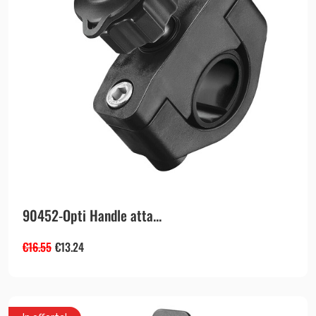
90452-Opti Handle atta...
€
16.55
€
13.24