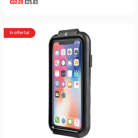
€
32.29
€
25.83
In offerta!