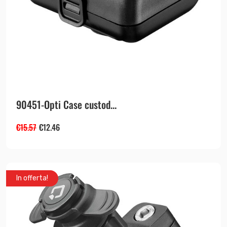
90451-Opti Case custod...
€
15.57
€
12.46
In offerta!