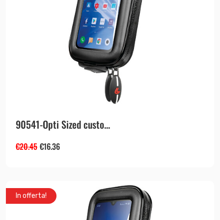
90541-Opti Sized custo...
€
20.45
€
16.36
In offerta!