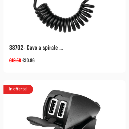
38702- Cavo a spirale ...
€
13.58
€
10.86
In offerta!