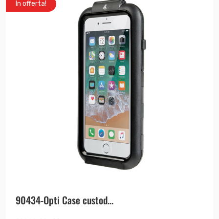
In offerta!
90434-Opti Case custod...