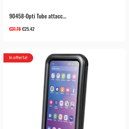
90458-Opti Tube attacc...
€
31.78
€
25.42
In offerta!