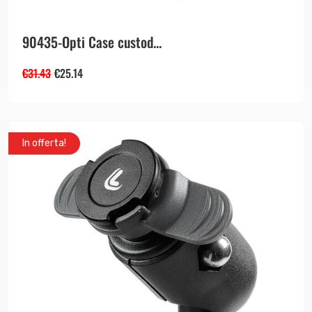
90435-Opti Case custod...
€
31.43
€
25.14
In offerta!