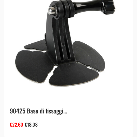
90425 Base di fissaggi...
€
22.60
€
18.08