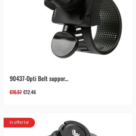
90437-Opti Belt suppor...
€
15.57
€
12.46
In offerta!