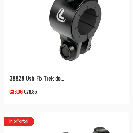
38828 Usb-Fix Trek do...
€
36.06
€
28.85
In offerta!