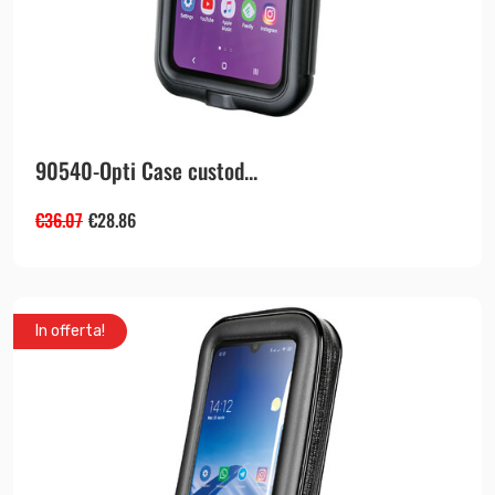
90540-Opti Case custod...
€
36.07
€
28.86
In offerta!