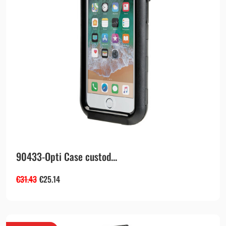
90433-Opti Case custod...
€
31.43
€
25.14