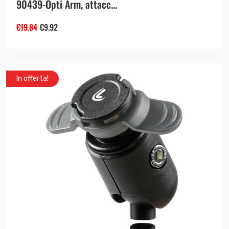
90439-Opti Arm, attacc...
€
19.84
€
9.92
In offerta!