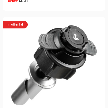
€
21.55
€
17.24
In offerta!