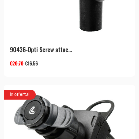
90436-Opti Screw attac...
€
20.70
€
16.56
In offerta!