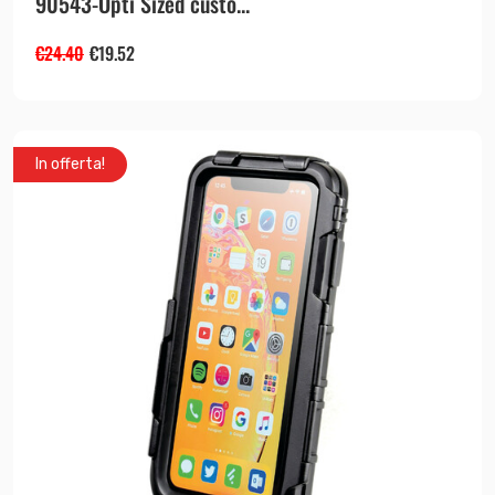
90543-Opti Sized custo...
€
24.40
€
19.52
In offerta!