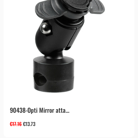
90438-Opti Mirror atta...
€
17.16
€
13.73