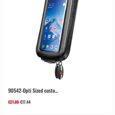
90542-Opti Sized custo...
€
21.80
€
17.44