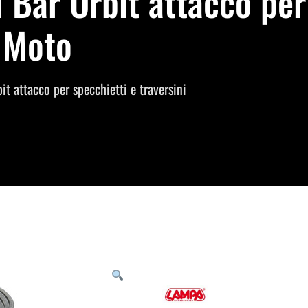
 Bar Orbit attacco per
e Moto
t attacco per specchietti e traversini