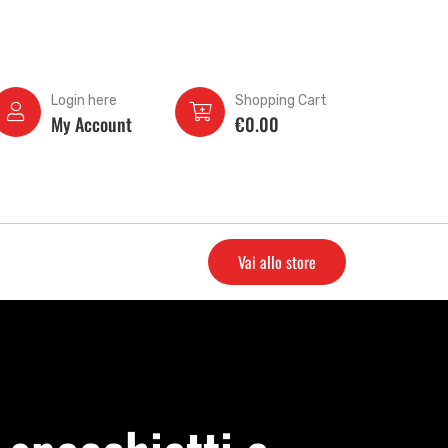
Login here
Shopping Cart
My Account
€
0.00
Vai allo store