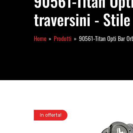
90561-Titan Opti
traversini - Stil
Home
Prodotti
90561-Titan Opti Bar Orbi
In offerta!