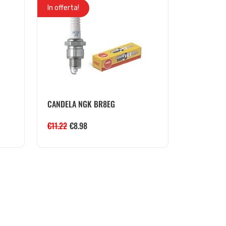
In offerta!
CANDELA NGK BR8EG
€
11.22
€
8.98