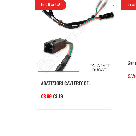
In offerta!
In o
Can
€
7.5
ADATTATORI CAVI FRECCE...
€
8.99
€
7.19