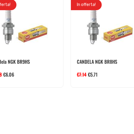
fferta!
In offerta!
dela NGK BR9HS
CANDELA NGK BR8HS
8
€
6.06
€
7.14
€
5.71