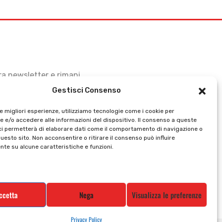
stra newsletter e rimani
Gestisci Consenso
le migliori esperienze, utilizziamo tecnologie come i cookie per
 e/o accedere alle informazioni del dispositivo. Il consenso a queste
ci permetterà di elaborare dati come il comportamento di navigazione o
questo sito. Non acconsentire o ritirare il consenso può influire
te su alcune caratteristiche e funzioni.
ccetta
Nega
Visualizza le preferenze
Privacy Policy