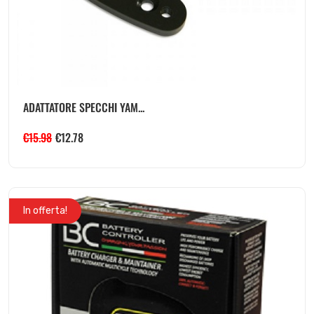
ADATTATORE SPECCHI YAM...
€
15.98
€
12.78
In offerta!