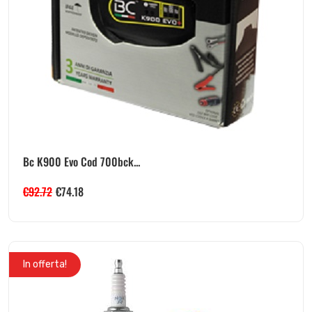
Bc K900 Evo Cod 700bck...
€
92.72
€
74.18
In offerta!