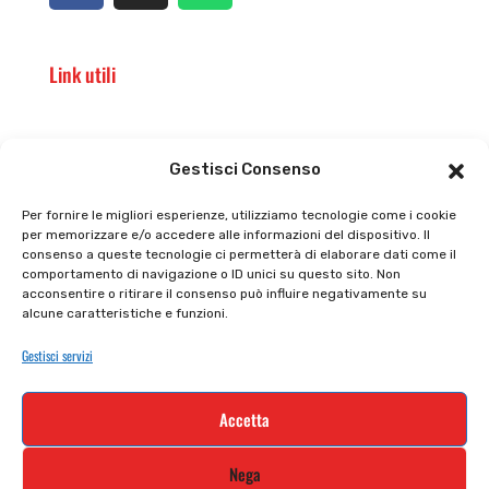
Link utili
Il punto vendita
Carrello
Gestisci Consenso
Il mio account
checkout
Per fornire le migliori esperienze, utilizziamo tecnologie come i cookie
per memorizzare e/o accedere alle informazioni del dispositivo. Il
Privacy policy
Tutti prodotti
consenso a queste tecnologie ci permetterà di elaborare dati come il
comportamento di navigazione o ID unici su questo sito. Non
Cookie policy
Termini e condizioni
acconsentire o ritirare il consenso può influire negativamente su
alcune caratteristiche e funzioni.
Supporto e contatti
Resi e rimborsi
Gestisci servizi
Newsletter
Accetta
Iscriviti alla nostra newsletter e rimani
Nega
aggiornato