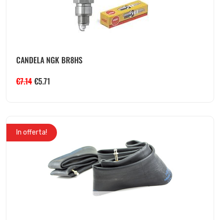
CANDELA NGK BR8HS
€
7.14
€
5.71
In offerta!