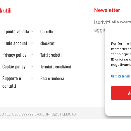
k utili
Newsletter
Iscriviti alla no
aggiornato
Il punto vendita
Carrello
Il mio account
checkout
Per fornire 
memorizzare
Privacy policy
Tutti prodotti
tecnologie 
ID unici su 
negativamen
Cookie policy
Termini e condizioni
Gestisci servizi
Supporto e
Resi e rimborsi
contatti
A
 BG TEL: 0363 399792 EMAIL: INFO@STILEMOTO.IT