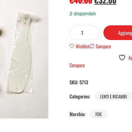
€
40.00
€
32.00
2 disponibili
Aggiungi
Wishlist
Compare
Ag
Compara
SKU:
5713
Categories:
LENTI E RICAMBI
Marchio:
FOX