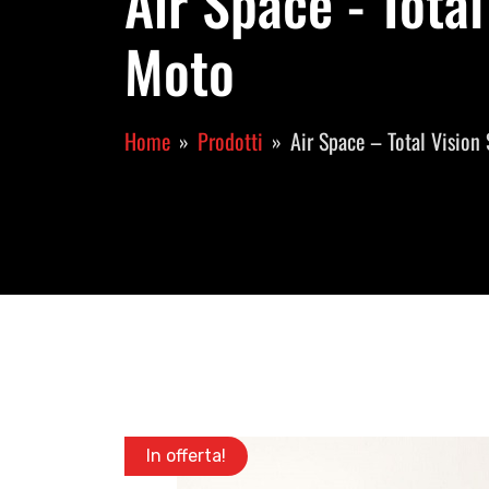
Air Space - Tota
Moto
Home
Prodotti
Air Space – Total Visi
In offerta!