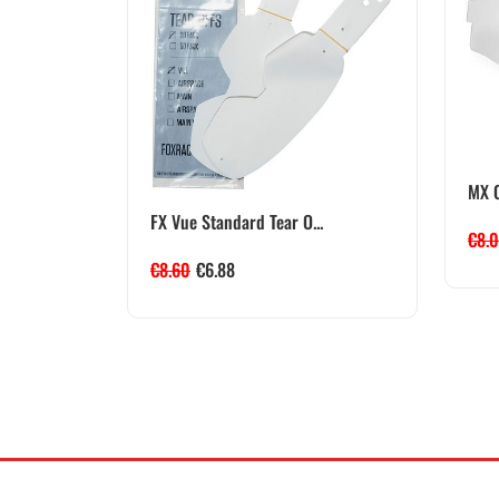
MX 
FX Vue Standard Tear O...
€
8.
€
8.60
€
6.88