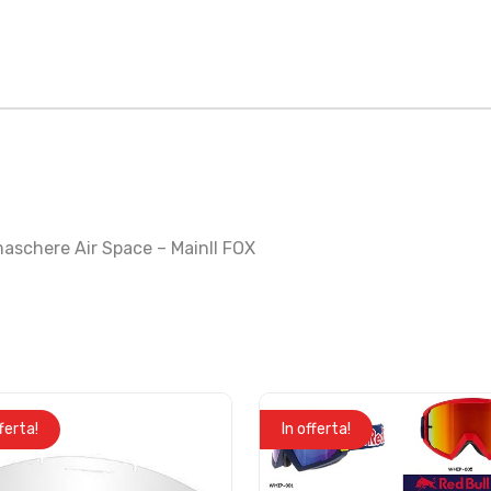
 maschere Air Space – MainII FOX
fferta!
In offerta!