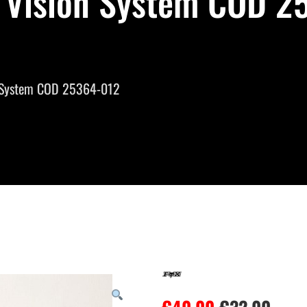
l Vision System COD 2
on System COD 25364-012