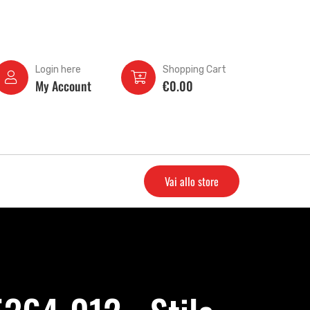
Login here
Shopping Cart
My Account
€
0.00
Vai allo store