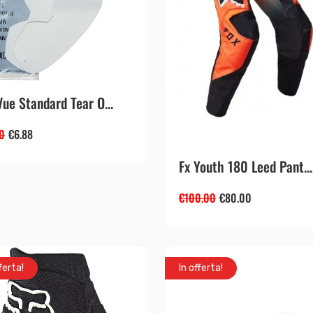
Vue Standard Tear O...
0
€
6.88
Fx Youth 180 Leed Pant...
€
100.00
€
80.00
ferta!
In offerta!