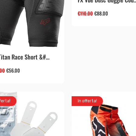
€
110.00
€
88.00
Titan Race Short &#...
.00
€
56.00
ferta!
In offerta!