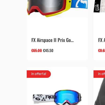
FX Airspace II Prix Go...
FX 
€
65.00
€
45.50
€
8.6
In offerta!
In of