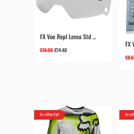
FX Vue Repl Lense Std ...
FX 
€
18.00
€
14.40
€
8.6
In offerta!
In of