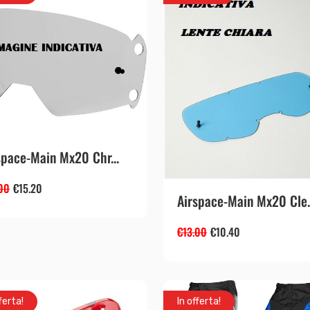
space-Main Mx20 Chr...
00
€
15.20
Airspace-Main Mx20 Cle..
€
13.00
€
10.40
ferta!
In offerta!