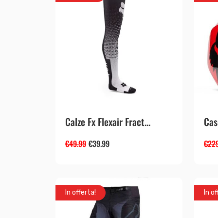
Calze Fx Flexair Fract...
Cas
€
49.99
€
39.99
€
22
In offerta!
In of