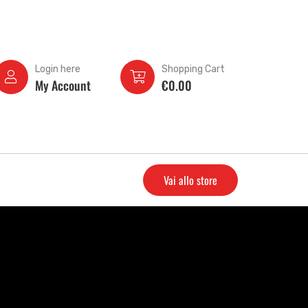
Login here
Shopping Cart
My Account
€
0.00
Vai allo store