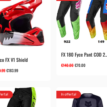
FX 180 Fyce Pant COD 2..
co FX V1 Shield
€
140.00
€
70.00
9.99
€
183.99
ferta!
In offerta!