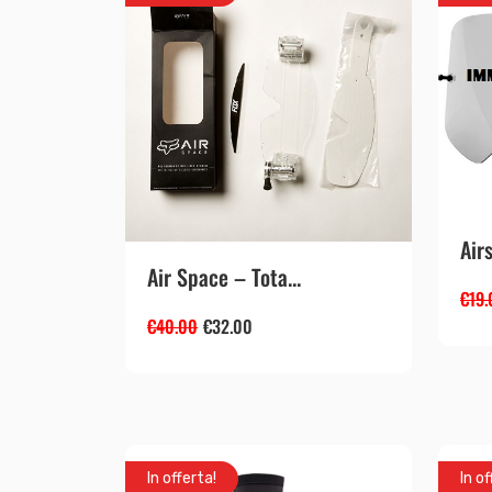
Air
Air Space – Tota...
€
19.
€
40.00
€
32.00
In offerta!
In of