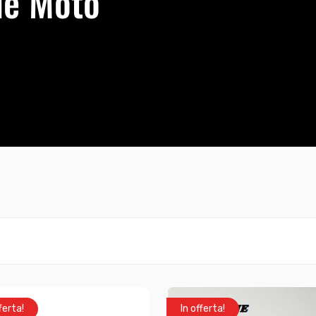
ile Moto
ferta!
In offerta!