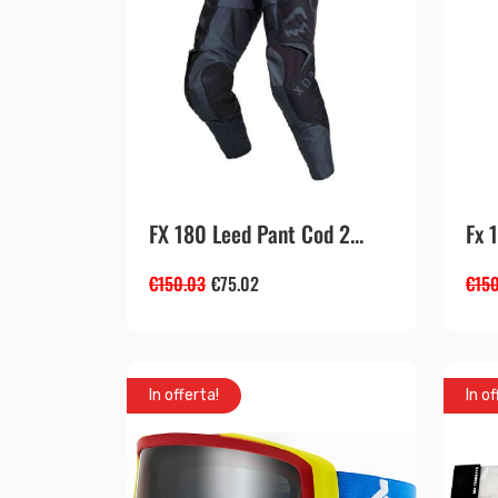
FX 180 Leed Pant Cod 2...
Fx 
€
150.03
€
75.02
€
150
In offerta!
In of