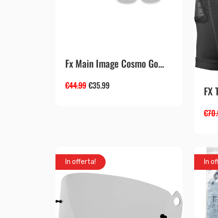
Fx Main Image Cosmo Go...
€
44.99
€
35.99
FX 
€
70
In offerta!
In of