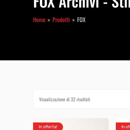
FOX Archivi - St
Home
Prodotti
FOX
Visualizzazione di 32 risultati
In offerta!
In of