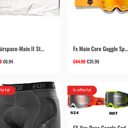
Airspace-Main II St...
Fx Main Core Goggle Sp..
8
€
6.94
€
44.99
€
35.99
ferta!
In offerta!
FX Vue Dusc Goggle Cod..