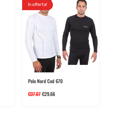
In offerta!
Polo Nord Cod 670
€
37.07
€
29.66