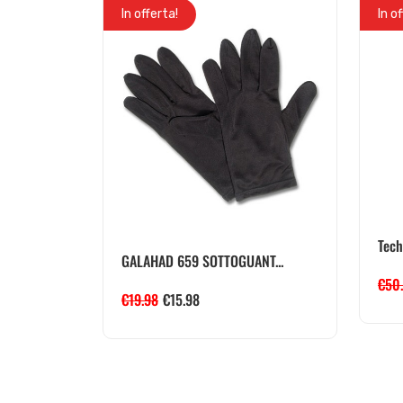
In offerta!
In o
Tech
GALAHAD 659 SOTTOGUANT...
€
50
€
19.98
€
15.98