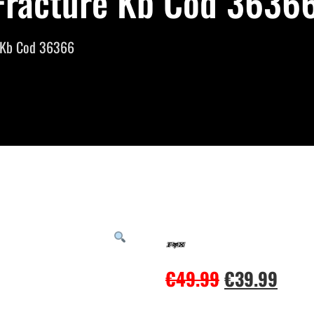
 Fracture Kb Cod 36366
e Kb Cod 36366
€
49.99
€
39.99