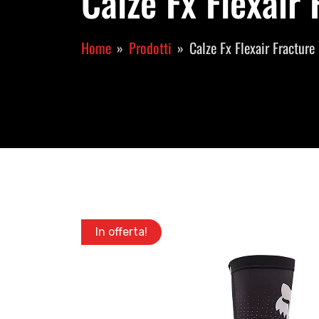
Calze Fx Flexair
Home
Prodotti
Calze Fx Flexair Fractur
In offerta!