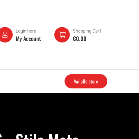
Login here
Shopping Cart
My Account
€
0.00
Vai allo store