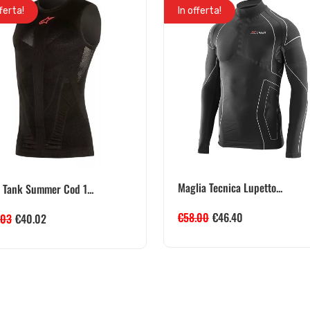
fferta!
In offerta!
Maglia Tecnica Lupetto...
 Tank Summer Cod 1...
€
58.00
€
46.40
.03
€
40.02