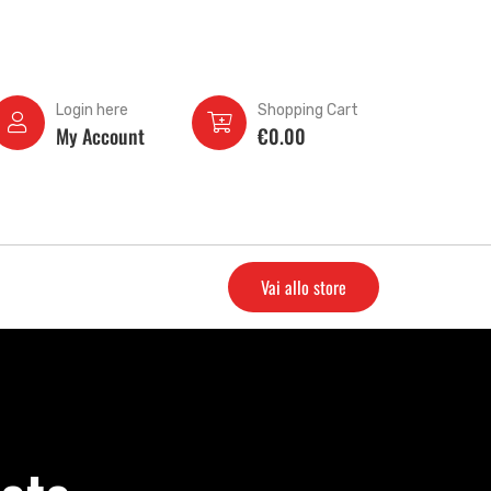
Login here
Shopping Cart
My Account
€
0.00
Vai allo store