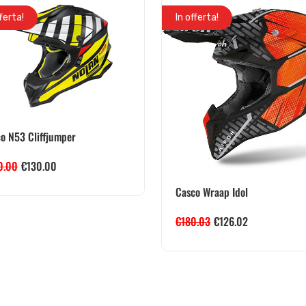
fferta!
In offerta!
o N53 Cliffjumper
0.00
€
130.00
Casco Wraap Idol
€
180.03
€
126.02