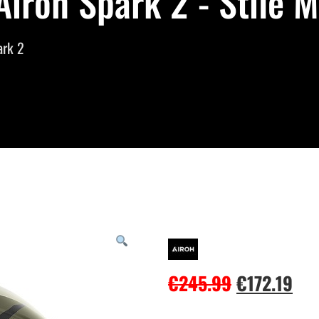
Airoh Spark 2 - Stile 
ark 2
€
245.99
€
172.19