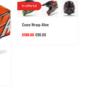
In offerta!
Casco Wraap Alien
€
180.00
€
90.00