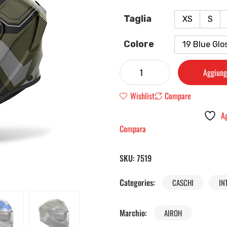
Taglia
XS
S
Colore
19 Blue Glo
Aggiungi
Wishlist
Compare
Ag
Compara
SKU:
7519
Categories:
CASCHI
IN
Marchio:
AIROH