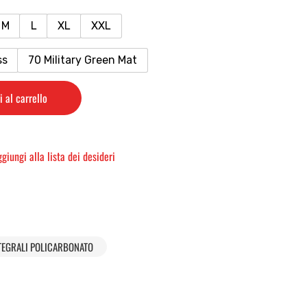
M
L
XL
XXL
ss
70 Military Green Mat
 al carrello
giungi alla lista dei desideri
TEGRALI POLICARBONATO