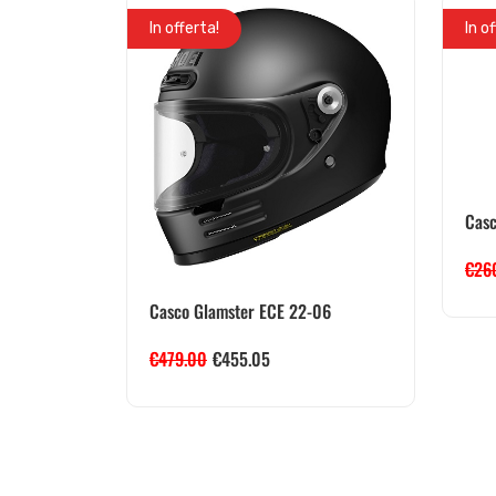
In offerta!
In o
Casc
€
26
Casco Glamster ECE 22-06
€
479.00
€
455.05