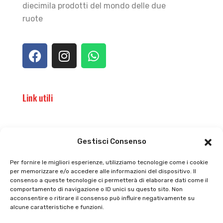
diecimila prodotti del mondo delle due
ruote
Link utili
Il punto vendita
Carrello
Gestisci Consenso
Il mio account
checkout
Per fornire le migliori esperienze, utilizziamo tecnologie come i cookie
per memorizzare e/o accedere alle informazioni del dispositivo. Il
Privacy policy
Tutti prodotti
consenso a queste tecnologie ci permetterà di elaborare dati come il
comportamento di navigazione o ID unici su questo sito. Non
Cookie policy
Termini e condizioni
acconsentire o ritirare il consenso può influire negativamente su
alcune caratteristiche e funzioni.
Supporto e contatti
Resi e rimborsi