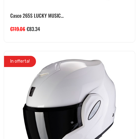
Casco 265S LUCKY MUSIC...
€
119.06
€
83.34
In offerta!