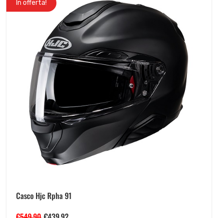
In offerta!
Casco Hjc Rpha 91
€
549.90
€
439.92