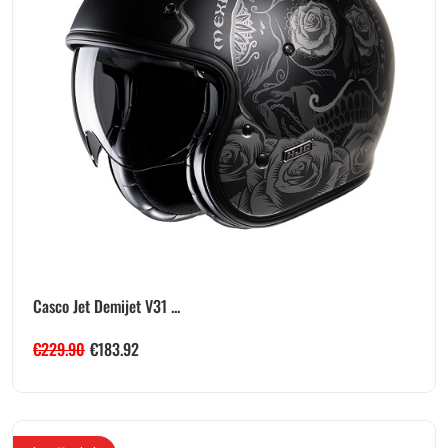
Casco Jet Demijet V31 ...
€
229.90
€
183.92