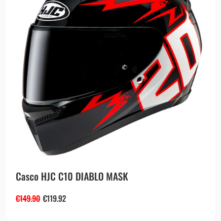
Casco HJC C10 DIABLO MASK
€
149.90
€
119.92