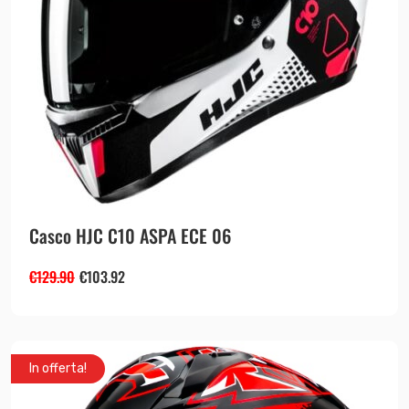
Casco HJC C10 ASPA ECE 06
€
129.90
€
103.92
In offerta!