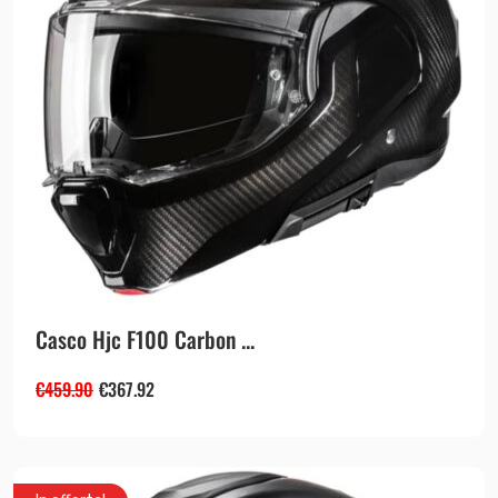
Casco Hjc F100 Carbon ...
€
459.90
€
367.92