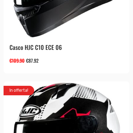
Casco HJC C10 ECE 06
€
109.90
€
87.92
In offerta!