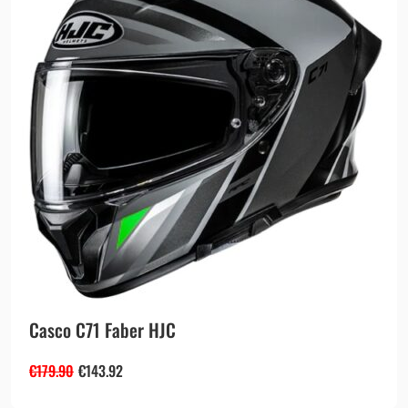
Casco C71 Faber HJC
€
179.90
€
143.92