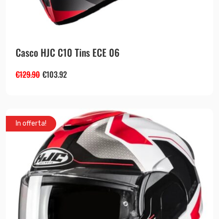
Casco HJC C10 Tins ECE 06
€
129.90
€
103.92
In offerta!