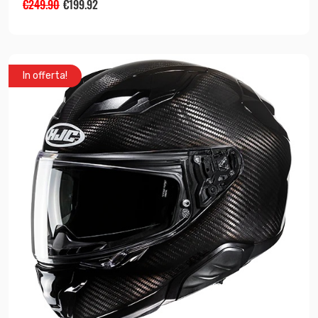
€
249.90
€
199.92
In offerta!