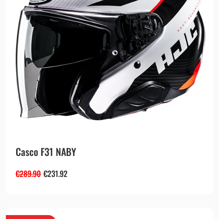
Casco F31 NABY
€
289.90
€
231.92