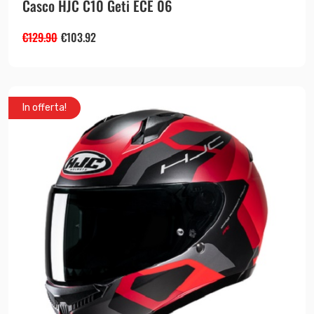
Casco HJC C10 Geti ECE 06
€
129.90
€
103.92
In offerta!