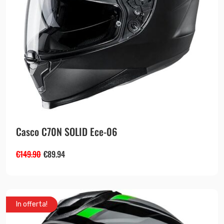
Casco C70N SOLID Ece-06
€
149.90
€
89.94
In offerta!