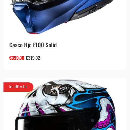
Casco Hjc F100 Solid
€
399.90
€
319.92
In offerta!