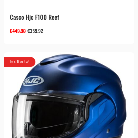
Casco Hjc F100 Reef
€
449.90
€
359.92
In offerta!