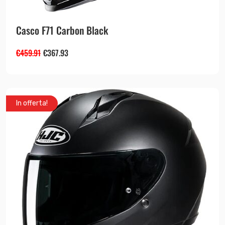
Casco F71 Carbon Black
€
459.91
€
367.93
In offerta!