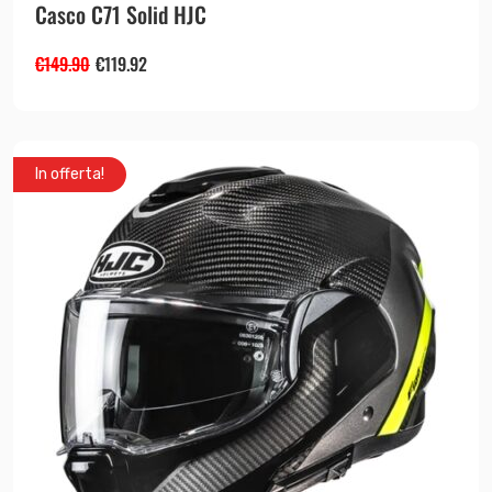
Casco C71 Solid HJC
€
149.90
€
119.92
In offerta!