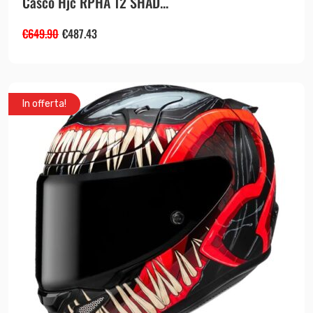
Casco Hjc RPHA 12 SHAD...
€
649.90
€
487.43
In offerta!