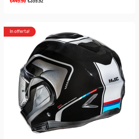
€
449.90
€
359.92
In offerta!