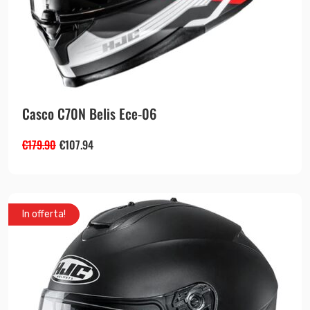
Casco C70N Belis Ece-06
€
179.90
€
107.94
In offerta!