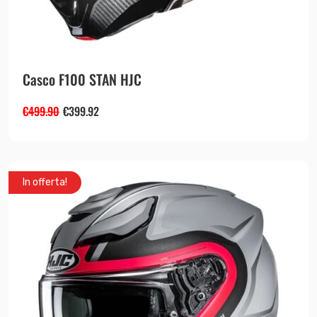
Casco F100 STAN HJC
€
499.90
€
399.92
In offerta!