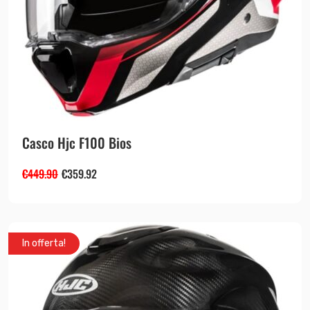
Casco Hjc F100 Bios
€
449.90
€
359.92
In offerta!