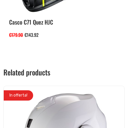
Casco C71 Quez HJC
€
179.90
€
143.92
Related products
In offerta!