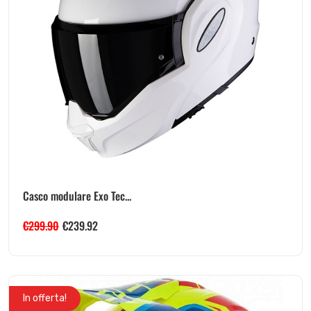
Casco modulare Exo Tec...
€
299.90
€
239.92
In offerta!