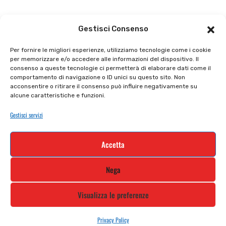
Il punto vendita
Carrello
Gestisci Consenso
Il mio account
checkout
Per fornire le migliori esperienze, utilizziamo tecnologie come i cookie
per memorizzare e/o accedere alle informazioni del dispositivo. Il
Privacy policy
Tutti prodotti
consenso a queste tecnologie ci permetterà di elaborare dati come il
comportamento di navigazione o ID unici su questo sito. Non
Cookie policy
Termini e condizioni
acconsentire o ritirare il consenso può influire negativamente su
alcune caratteristiche e funzioni.
Supporto e contatti
Resi e rimborsi
Gestisci servizi
Newsletter
Accetta
Iscriviti alla nostra newsletter e rimani
Nega
aggiornato
Visualizza le preferenze
Privacy Policy