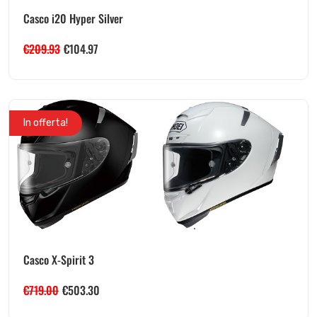
Casco i20 Hyper Silver
€
209.93
€
104.97
In offerta!
Casco X-Spirit 3
€
719.00
€
503.30