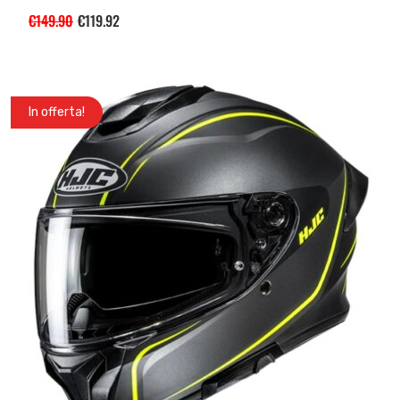
€
149.90
€
119.92
In offerta!