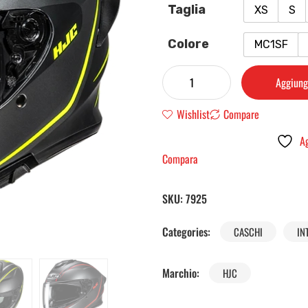
Taglia
XS
S
Colore
MC1SF
Aggiungi
Wishlist
Compare
Ag
Compara
SKU:
7925
Categories:
CASCHI
IN
Marchio:
HJC