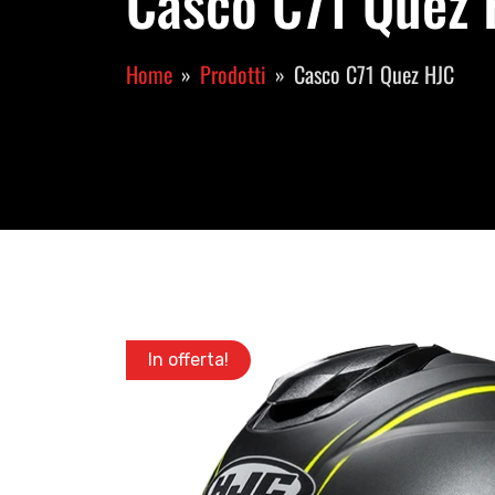
Casco C71 Quez H
Home
Prodotti
Casco C71 Quez HJC
In offerta!