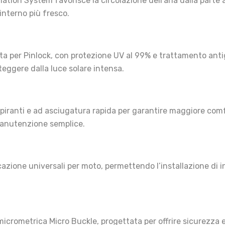
ion System favorisce la circolazione dell’aria dalla parte a
interno più fresco.
ta per Pinlock, con protezione UV al 99% e trattamento antigr
eggere dalla luce solare intensa.
piranti e ad asciugatura rapida per garantire maggiore comf
 manutenzione semplice.
cazione universali per moto, permettendo l’installazione di i
icrometrica Micro Buckle, progettata per offrire sicurezza 