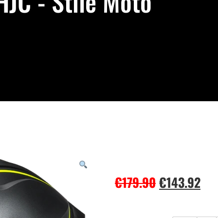
JC - Stile Moto
€
179.90
€
143.92