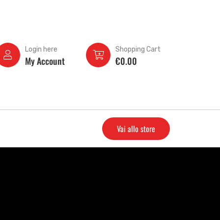
Login here
Shopping Cart
My Account
€
0.00
Vai allo store