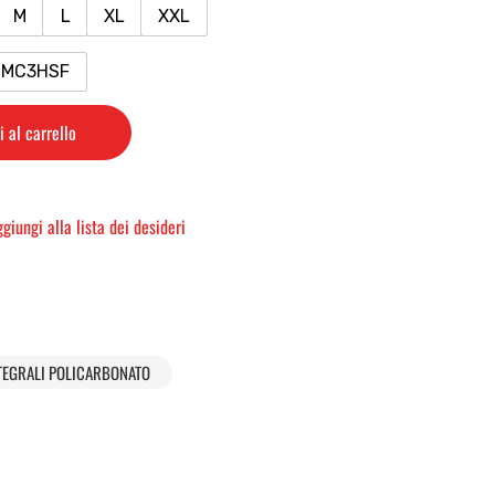
M
L
XL
XXL
MC3HSF
 al carrello
giungi alla lista dei desideri
TEGRALI POLICARBONATO