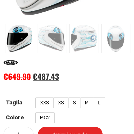
€
649.90
€
487.43
Taglia
XXS
XS
S
M
L
Colore
MC2