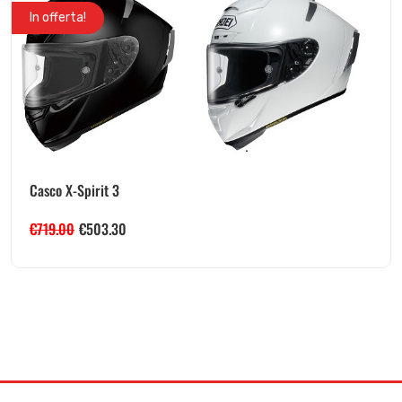
In offerta!
Casco X-Spirit 3
€
719.00
€
503.30