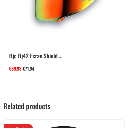
Hjc Hj42 Ecran Shield ...
€
89.93
€
71.94
Related products