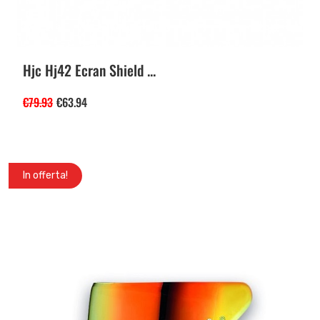
Hjc Hj42 Ecran Shield ...
€
79.93
€
63.94
In offerta!