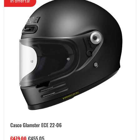
In offerta!
Casco Glamster ECE 22-06
€
479.00
€
455.05