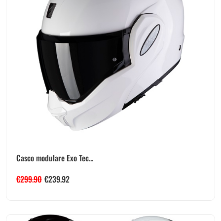
Casco modulare Exo Tec...
€
299.90
€
239.92