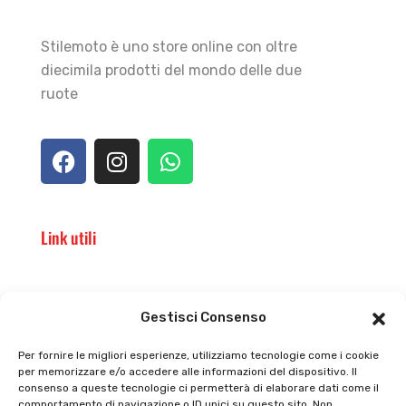
Stilemoto è uno store online con oltre
diecimila prodotti del mondo delle due
ruote
Link utili
Il punto vendita
Carrello
Gestisci Consenso
Il mio account
checkout
Per fornire le migliori esperienze, utilizziamo tecnologie come i cookie
per memorizzare e/o accedere alle informazioni del dispositivo. Il
Privacy policy
Tutti prodotti
consenso a queste tecnologie ci permetterà di elaborare dati come il
comportamento di navigazione o ID unici su questo sito. Non