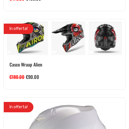
In offerta!
Casco Wraap Alien
€
180.00
€
90.00
In offerta!