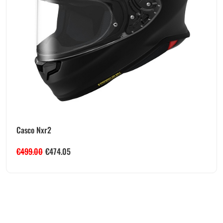
Casco Nxr2
€
499.00
€
474.05