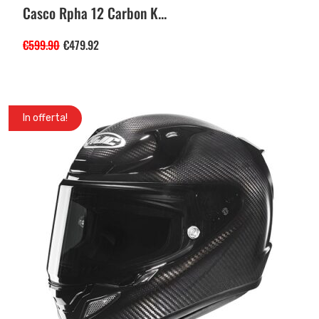
Casco Rpha 12 Carbon K...
€
599.90
€
479.92
In offerta!