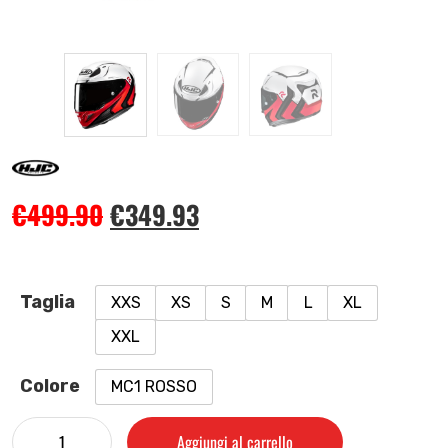
€
499.90
€
349.93
Taglia
XXS
XS
S
M
L
XL
XXL
Colore
MC1 ROSSO
Aggiungi al carrello