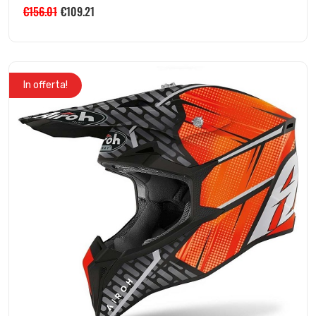
€
156.01
€
109.21
In offerta!