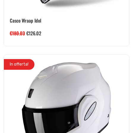
Casco Wraap Idol
€
180.03
€
126.02
In offerta!