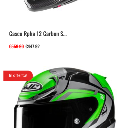
Casco Rpha 12 Carbon S...
€
559.90
€
447.92
In offerta!