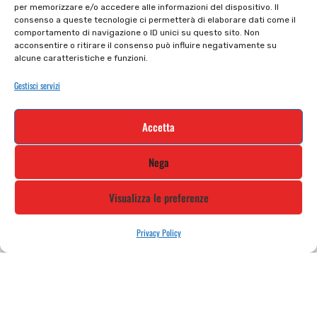
per memorizzare e/o accedere alle informazioni del dispositivo. Il
Privacy policy
Tutti prodotti
consenso a queste tecnologie ci permetterà di elaborare dati come il
comportamento di navigazione o ID unici su questo sito. Non
Cookie policy
Termini e condizioni
acconsentire o ritirare il consenso può influire negativamente su
alcune caratteristiche e funzioni.
Supporto e contatti
Resi e rimborsi
Gestisci servizi
Newsletter
Accetta
Iscriviti alla nostra newsletter e rimani
Nega
aggiornato
Visualizza le preferenze
Privacy Policy
STILE MOTO DI ALBANI LORETTA VIA A. CRESPI, 224, 24045 FARA
GERA D’ADDA BG TEL: 0363 399792 EMAIL: INFO@STILEMOTO.IT
Copyright © 2021 Stilemoto All Rights Reserved.