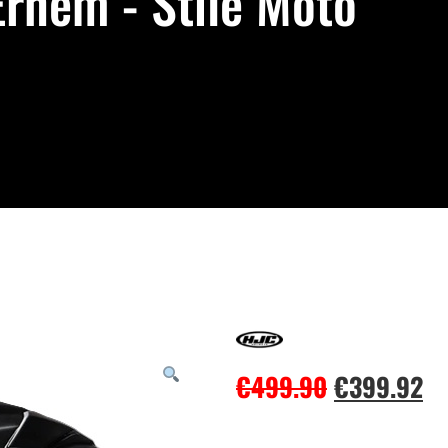
rnem - Stile Moto
€
499.90
€
399.92