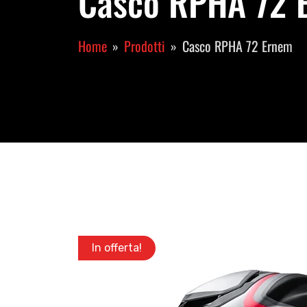
Casco RPHA 72 E
Home
Prodotti
Casco RPHA 72 Ernem
In offerta!