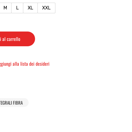
M
L
XL
XXL
 al carrello
giungi alla lista dei desideri
TEGRALI FIBRA