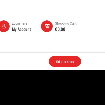
Login here
Shopping Cart
My Account
€
0.00
Vai allo store