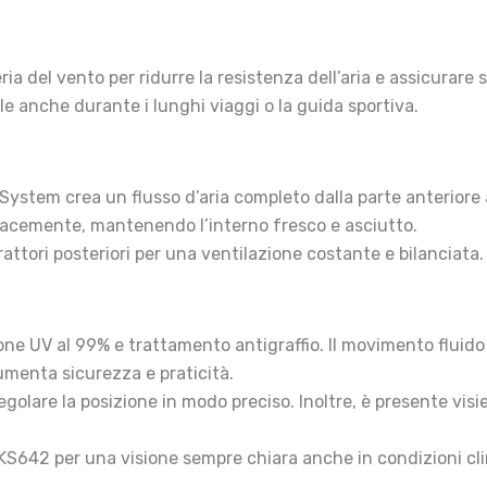
ria del vento per ridurre la resistenza dell’aria e assicurare s
ole anche durante i lunghi viaggi o la guida sportiva.
ystem crea un flusso d’aria completo dalla parte anteriore a
cacemente, mantenendo l’interno fresco e asciutto.
rattori posteriori per una ventilazione costante e bilanciata.
one UV al 99% e trattamento antigraffio. Il movimento fluid
umenta sicurezza e praticità.
golare la posizione in modo preciso. Inoltre, è presente vis
KS642 per una visione sempre chiara anche in condizioni clima