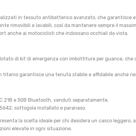
lizzati in tessuto antibatterico avanzato, che garantisce el
e rimovibili e lavabili, così da mantenere sempre il massimo 
rt anche ai motociclisti che indossano occhiali da vista.
 dotato di kit di emergenza con imbottiture per guance, che
in titanio garantisce una tenuta stabile e affidabile anche ne
JC 21B e 50B Bluetooth, venduti separatamente.
S642, sottogola installato e paranaso.
resenta la scelta ideale per chi desidera un casco leggero
zioni elevate in ogni situazione.