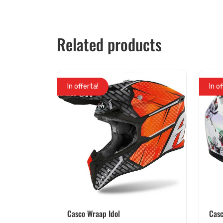
Related products
In offerta!
In o
Casco Wraap Idol
Casc