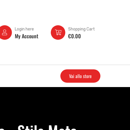
Login here
Shopping Cart
My Account
€
0.00
Vai allo store