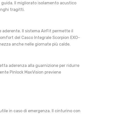
guida. Il migliorato isolamento acustico
nghi tragitti.
 aderente. Il sistema AirFit permette il
 comfort del Casco Integrale Scorpion EXO-
chezza anche nelle giornate più calde.
etta aderenza alla guarnizione per ridurre
a lente Pinlock MaxVision previene
utile in caso di emergenza. Il cinturino con