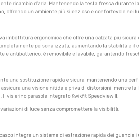
ente ricambio d’aria. Mantenendo la testa fresca durante la 
rno, offrendo un ambiente più silenzioso e confortevole nei lu
va imbottitura ergonomica che offre una calzata più sicura e
 completamente personalizzata, aumentando la stabilità e il
nte e antibatterico, è removibile e lavabile, garantendo fres
nsente una sostituzione rapida e sicura, mantenendo una perf
 1 assicura una visione nitida e priva di distorsioni, mentre l
Il visierino parasole integrato Kwikfit Speedview II.
 variazioni di luce senza compromettere la visibilità.
l casco integra un sistema di estrazione rapida dei guanciali 