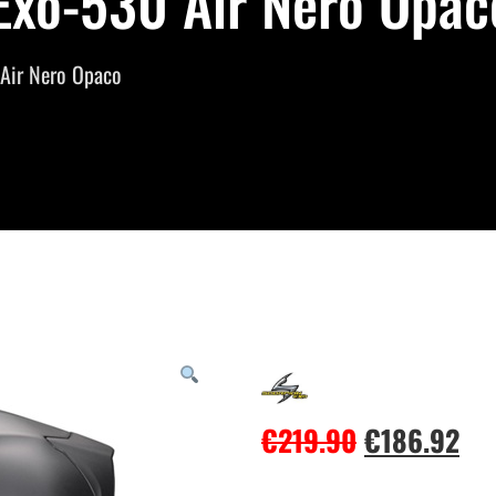
Exo-530 Air Nero Opaco
Air Nero Opaco
€
219.90
€
186.92