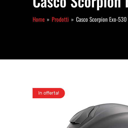
Casco Scorpion 
Home
Prodotti
Casco Scorpion Exo-530 
In offerta!