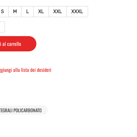
S
M
L
XL
XXL
XXXL
 al carrello
giungi alla lista dei desideri
TEGRALI POLICARBONATO