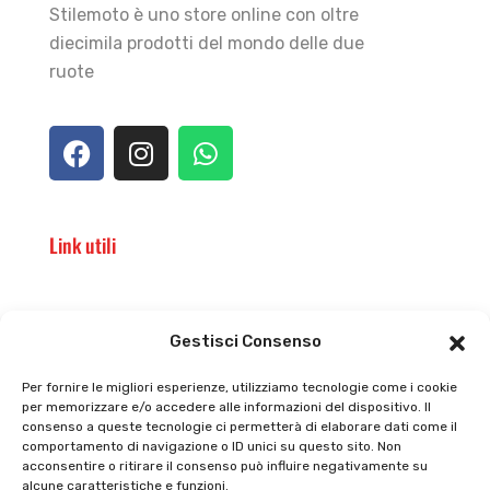
Stilemoto è uno store online con oltre
diecimila prodotti del mondo delle due
ruote
Link utili
Il punto vendita
Carrello
Gestisci Consenso
Il mio account
checkout
Per fornire le migliori esperienze, utilizziamo tecnologie come i cookie
per memorizzare e/o accedere alle informazioni del dispositivo. Il
Privacy policy
Tutti prodotti
consenso a queste tecnologie ci permetterà di elaborare dati come il
comportamento di navigazione o ID unici su questo sito. Non
Cookie policy
Termini e condizioni
acconsentire o ritirare il consenso può influire negativamente su
alcune caratteristiche e funzioni.