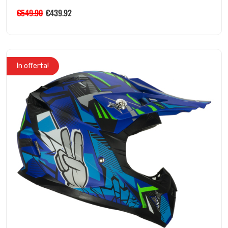
€
549.90
€
439.92
In offerta!