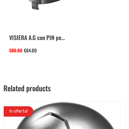
VISIERA A.G con PIN pe...
€
80.00
€
64.00
Related products
In offerta!