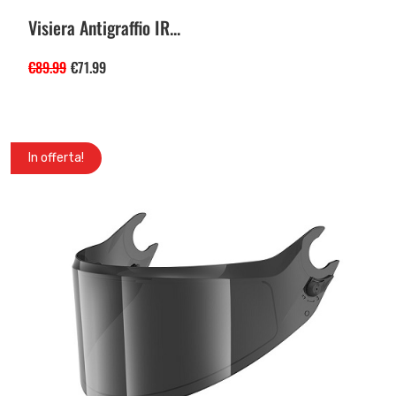
Visiera Antigraffio IR...
€
89.99
€
71.99
In offerta!