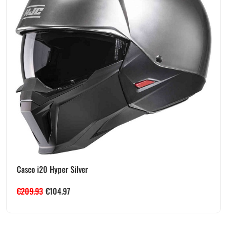
Casco i20 Hyper Silver
€
209.93
€
104.97